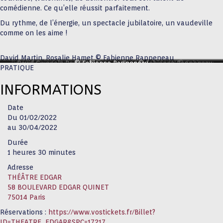
comédienne. Ce qu’elle réussit parfaitement.
Du rythme, de l’énergie, un spectacle jubilatoire, un vaudeville
comme on les aime !
David Martin, Rosalie Hamet © Fabienne Rappeneau
David Gwenola Rosalie Luq ©
David Gwenola Rosalie ©
© Fabienne Rappeneau
David Gwenola JM © Fabienne
Tous © Fabienne Rappeneau
PRATIQUE
Fabienne Rappeneau.jpg
Fabienne Rappeneau
Rappeneau
INFORMATIONS
Date
Du 01/02/2022
au 30/04/2022
Durée
1 heures 30 minutes
Adresse
THÉÂTRE EDGAR
58 BOULEVARD EDGAR QUINET
75014 Paris
Réservations :
https://www.vostickets.fr/Billet?
ID=THEATRE_EDGAR&SPC=17217