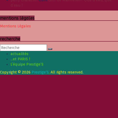
party character
dans
Golf de Maintenon : Que d’eau, que
d’eau !
mentions légales
Mentions Légales
recherche
actualités
…et PARIS !
L’équipe Prestige’S
Copyright © 2026
Prestige'S
. All rights reserved.