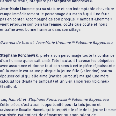
Patrice Surcouf, interprété par
Stéphane Ronchewski.
Jean-Marie Lhomme
par sa stature et son indomptable chevelure
campe immédiatement le personnage du marin à qui il ne faut
pas en conter. Accompagné de son phoque, « Jambart-Lhomme »
vient retrouver son bien (sa femme) coûte que coûte et nous
entraîne avec bonne humeur dans son sillage.
Gwenola de Luze et Jean-Marie Lhomme © Fabienne Rappeneau
Stéphane Ronchewski,
prête à son personnage toute la confiance
d’un homme qui se sait aimé. Tête haute, il traverse les péripéties
avec assurance et donne tout son sens à cette pièce réjouissante
où la morale est sauve puisque la jeune fille (Valentine) pourra
épouser celui qu ‘elle aime (Patrice Surcouf) malgré une mère
calculatrice (Madame Jambart) et un vieil amoureux libidineux
(Barillon).
Luq Hamett et Stephane Ronchewski © Fabienne Rappeneau
Cette pièce, c’est aussi l’opportunité pour la très jeune et
ravissante
Rosalie Hamet,
qui interprète le rôle de la jeune femme
courtisée, (Valentine), de démontrer tout son talent de