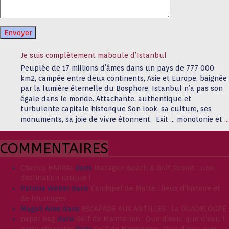
Je suis complètement maboule d’Istanbul
Peuplée de 17 millions d’âmes dans un pays de 777 000
km2, campée entre deux continents, Asie et Europe, baignée
par la lumière éternelle du Bosphore, Istanbul n’a pas son
égale dans le monde. Attachante, authentique et
turbulente capitale historique Son look, sa culture, ses
monuments, sa joie de vivre étonnent. Exit … monotonie et
…
COMMENTAIRES
Charles HARARI
dans
Mazagan Beach & Golf Resort : une
destination unique !
Patricia Weber
dans
L’archipel de Malte : lieux d’histoire et
de tournages
Magali Aime
dans
ESCAPADE AUX ANTILLES : La GUADELOUPE
paper bag
dans
Golf de Maintenon : Que d’eau, que d’eau !