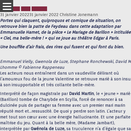
Actualités
Paris
Théâtre
31 janvier 2022
31 janvier 2022
Christine Jonemann
Portes qui claquent, quiproquos et comique de situation, on
retrouve bien la patte de Feydeau dans cette adaptation par
Emmanuelle Hamet, de la pièce « Le Mariage de Barillon » intitulée
« Ciel, ma belle-mère ! » qui se joue au théâtre Edgar à Paris.
Une bouffée d’air frais, des rires qui fusent et qui font du bien.
Emmanuel Vielly, Gwenola de Luze, Stephane Ronchewski, David M
Lhomme © Fabienne Rappeneau
Les acteurs nous entraînent dans un vaudeville délirant où
l’amoureux fou de la jeune Valentine se retrouve marié à son insu
à son insupportable et très collante belle-mère.
Interprété de façon magistrale par
David Martin
, le « jeune » marié
(Barillon) tombe de Charybde en Scylla, forcé de renoncer à sa
dulcinée puis de partager sa femme avec un premier mari marin
réputé mort et…ressuscité. De quoi y perdre son latin. L’acteur y
met tout son cœur avec une énergie hallucinante. Et une parfaite
maîtrise du jeu. Quant à la belle mère, (Madame Jambart),
interprétée par
Gwénola de Luze,
sa truculence n’a d’égale que sa