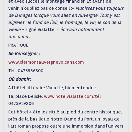
et avec succès le montage financier. Et avant de
venir, n’oubliez pas ce conseil :«
Munissez vous toujours
de lainages lorsque vous allez en Auvergne. Tout y est
aigrelet : le fond de l’air, le fromage, le vin, le son de la
vieille
» signé Vialatte, «
écrivain notoirement
méconnu
».
PRATIQUE
Se Renseigner :
www.clermontauvergnevolcans.com
Tél : 0473986500
Où dormir
:
A l’hôtel littéraire Vialatte, bien entendu :
16, place Delisle.
www.hotelvialatte.com/tél
0473919206
Cet hôtel 4 étoiles situé au pied du centre historique,
près de la basilique Notre-Dame du Port, un joyau de
l’art roman propose outre une immersion dans l’univers