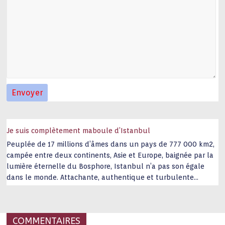
Je suis complètement maboule d’Istanbul
Peuplée de 17 millions d’âmes dans un pays de 777 000 km2,
campée entre deux continents, Asie et Europe, baignée par la
lumière éternelle du Bosphore, Istanbul n’a pas son égale
dans le monde. Attachante, authentique et turbulente
capitale historique Son look, sa culture, ses monuments, sa
joie de vivre étonnent. Exit … monotonie et
…
COMMENTAIRES