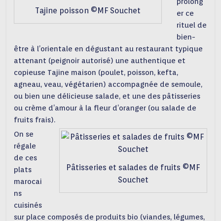
prolong
Tajine poisson ©MF Souchet
er ce
rituel de
bien-
être à l’orientale en dégustant au restaurant typique
attenant (peignoir autorisé) une authentique et
copieuse Tajine maison (poulet, poisson, kefta,
agneau, veau, végétarien) accompagnée de semoule,
ou bien une délicieuse salade, et une des pâtisseries
ou crème d’amour à la fleur d’oranger (ou salade de
fruits frais).
On se
régale
de ces
Pâtisseries et salades de fruits ©MF
plats
Souchet
marocai
ns
cuisinés
sur place composés de produits bio (viandes, légumes,