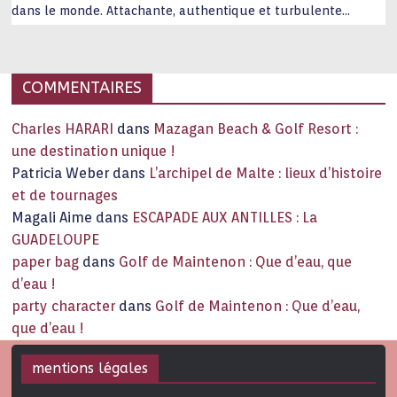
dans le monde. Attachante, authentique et turbulente
capitale historique Son look, sa culture, ses monuments, sa
joie de vivre étonnent. Exit … monotonie et
…
COMMENTAIRES
Charles HARARI
dans
Mazagan Beach & Golf Resort :
une destination unique !
Patricia Weber
dans
L’archipel de Malte : lieux d’histoire
et de tournages
Magali Aime
dans
ESCAPADE AUX ANTILLES : La
GUADELOUPE
paper bag
dans
Golf de Maintenon : Que d’eau, que
d’eau !
party character
dans
Golf de Maintenon : Que d’eau,
que d’eau !
mentions légales