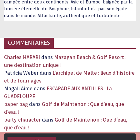
campée entre deux continents, Asie et Europe, baignée par la
lumière éternelle du Bosphore, Istanbul n’a pas son égale
dans le monde. Attachante, authentique et turbulente
capitale historique Son look, sa culture, ses monuments, sa
joie de vivre étonnent. Exit … monotonie et
…
COMMENTAIRES
Charles HARARI
dans
Mazagan Beach & Golf Resort :
une destination unique !
Patricia Weber
dans
L’archipel de Malte : lieux d’histoire
et de tournages
Magali Aime
dans
ESCAPADE AUX ANTILLES : La
GUADELOUPE
paper bag
dans
Golf de Maintenon : Que d’eau, que
d’eau !
party character
dans
Golf de Maintenon : Que d’eau,
que d’eau !