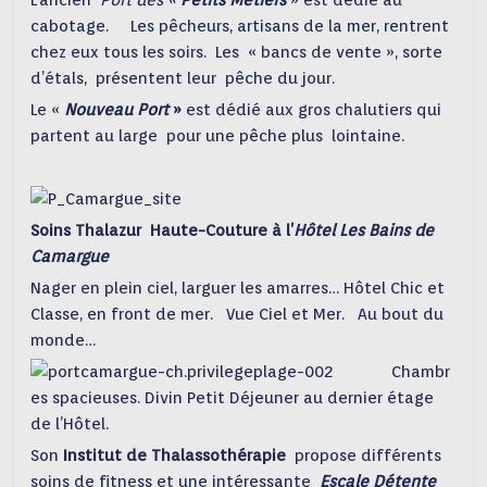
L’ancien
Port des «
Petits Métiers
» est dédié au
cabotage. Les pêcheurs, artisans de la mer, rentrent
chez eux tous les soirs. Les « bancs de vente », sorte
d’étals, présentent leur pêche du jour.
Le «
Nouveau Port
»
est dédié aux gros chalutiers qui
partent au large pour une pêche plus lointaine.
Soins Thalazur Haute-Couture à l’
Hôtel Les Bains de
Camargue
Nager en plein ciel, larguer les amarres… Hôtel Chic et
Classe, en front de mer. Vue Ciel et Mer. Au bout du
monde…
Chambr
es spacieuses. Divin Petit Déjeuner au dernier étage
de l’Hôtel.
Son
Institut de Thalassothérapie
propose différents
soins de fitness et une intéressante
Escale Détente