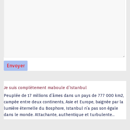
Je suis complètement maboule d’Istanbul
Peuplée de 17 millions d’âmes dans un pays de 777 000 km2,
campée entre deux continents, Asie et Europe, baignée par la
lumière éternelle du Bosphore, Istanbul n’a pas son égale
dans le monde. Attachante, authentique et turbulente
capitale historique Son look, sa culture, ses monuments, sa
joie de vivre étonnent. Exit … monotonie et
…