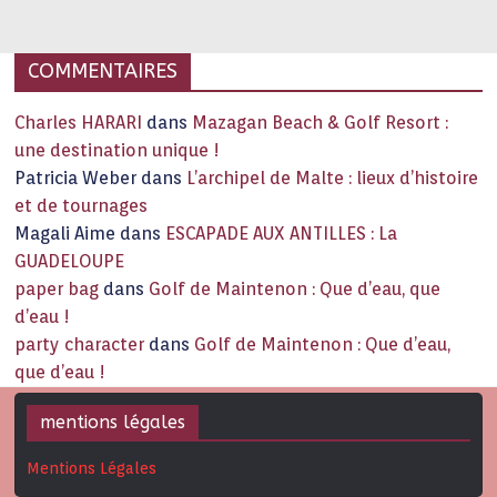
joie de vivre étonnent. Exit … monotonie et
…
COMMENTAIRES
Charles HARARI
dans
Mazagan Beach & Golf Resort :
une destination unique !
Patricia Weber
dans
L’archipel de Malte : lieux d’histoire
et de tournages
Magali Aime
dans
ESCAPADE AUX ANTILLES : La
GUADELOUPE
paper bag
dans
Golf de Maintenon : Que d’eau, que
d’eau !
party character
dans
Golf de Maintenon : Que d’eau,
que d’eau !
mentions légales
Mentions Légales