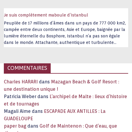
Je suis complètement maboule d’Istanbul
Peuplée de 17 millions d’âmes dans un pays de 777 000 km2,
campée entre deux continents, Asie et Europe, baignée par la
lumière éternelle du Bosphore, Istanbul n’a pas son égale
dans le monde. Attachante, authentique et turbulente
capitale historique Son look, sa culture, ses monuments, sa
joie de vivre étonnent. Exit … monotonie et
…
COMMENTAIRES
Charles HARARI
dans
Mazagan Beach & Golf Resort :
une destination unique !
Patricia Weber
dans
L’archipel de Malte : lieux d’histoire
et de tournages
Magali Aime
dans
ESCAPADE AUX ANTILLES : La
GUADELOUPE
paper bag
dans
Golf de Maintenon : Que d’eau, que