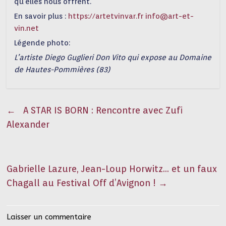
qu’elles nous offrent.
En savoir plus :
https://artetvinvar.fr
info@art-et-
vin.net
Légende photo:
L’artiste Diego Guglieri Don Vito qui expose au Domaine
de Hautes-Pommières (83)
←
A STAR IS BORN : Rencontre avec Zufi
Alexander
Gabrielle Lazure, Jean-Loup Horwitz… et un faux
Chagall au Festival Off d’Avignon !
→
Laisser un commentaire