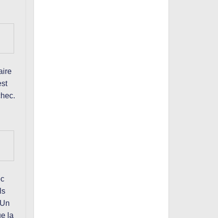
aire
est
chec.
ec
ls
 Un
ue la