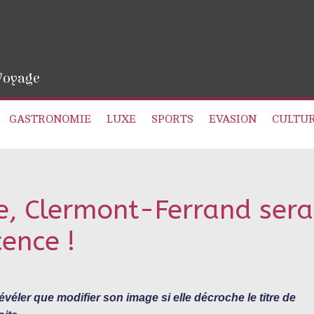
 Voyage
GASTRONOMIE
LUXE
SPORTS
EVASION
CULTU
e, Clermont-Ferrand sera
cence !
évéler que modifier son image si elle décroche le
titre
de