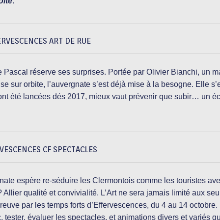
oite
.
ERVESCENCES ART DE RUE
se Pascal réserve ses surprises. Portée par Olivier Bianchi, un m
ise sur orbite, l’auvergnate s’est déjà mise à la besogne. Elle s’
és ont été lancées dés 2017, mieux vaut prévenir que subir… un é
VESCENCES CF SPECTACLES
gnate espère re-séduire les Clermontois comme les touristes av
 Allier qualité et convivialité. L’Art ne sera jamais limité aux seu
 preuve par les temps forts d’Effervescences, du 4 au 14 octobre.
 tester, évaluer les spectacles, et animations divers et variés q