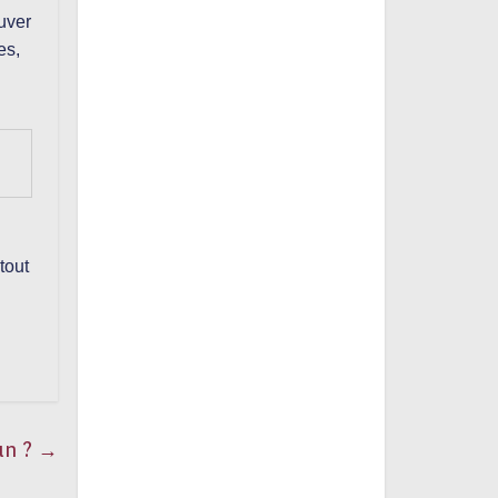
uver
es,
tout
un ?
→