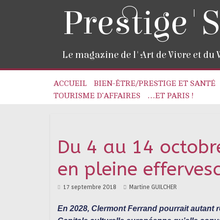
Prestige'S
Le magazine de l'Art de Vivre et du
ACCUEIL
BIEN-ÊTRE/PRESTIGE ET SANTÉ
TOURISME D’AFFAIRES
…ET PARIS !
Du 4 au 14 octobr
en pleine efferves
17 septembre 2018
Martine GUILCHER
En 2028, Clermont Ferrand pourrait autant r