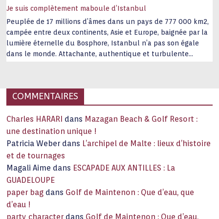
Je suis complètement maboule d’Istanbul
Peuplée de 17 millions d’âmes dans un pays de 777 000 km2,
campée entre deux continents, Asie et Europe, baignée par la
lumière éternelle du Bosphore, Istanbul n’a pas son égale
dans le monde. Attachante, authentique et turbulente
capitale historique Son look, sa culture, ses monuments, sa
joie de vivre étonnent. Exit … monotonie et
…
COMMENTAIRES
Charles HARARI
dans
Mazagan Beach & Golf Resort :
une destination unique !
Patricia Weber
dans
L’archipel de Malte : lieux d’histoire
et de tournages
Magali Aime
dans
ESCAPADE AUX ANTILLES : La
GUADELOUPE
paper bag
dans
Golf de Maintenon : Que d’eau, que
d’eau !
party character
dans
Golf de Maintenon : Que d’eau,