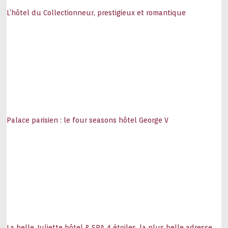
L’hôtel du Collectionneur, prestigieux et romantique
Palace parisien : le four seasons hôtel George V
La belle Juliette hôtel & SPA 4 étoiles, la plus belle adresse