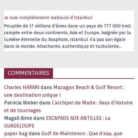
Je suis complètement maboule d’Istanbul
Peuplée de 17 millions d’âmes dans un pays de 777 000 km2,
campée entre deux continents, Asie et Europe, baignée par la
lumière éternelle du Bosphore, Istanbul n’a pas son égale
dans le monde. Attachante, authentique et turbulente
capitale historique Son look, sa culture, ses monuments, sa
joie de vivre étonnent. Exit … monotonie et
…
COMMENTAIRES
Charles HARARI
dans
Mazagan Beach & Golf Resort :
une destination unique !
Patricia Weber
dans
L’archipel de Malte : lieux d’histoire
et de tournages
Magali Aime
dans
ESCAPADE AUX ANTILLES : La
GUADELOUPE
paper bag
dans
Golf de Maintenon : Que d’eau, que