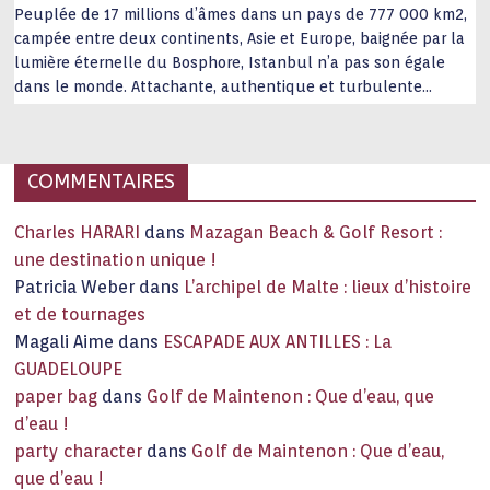
Peuplée de 17 millions d’âmes dans un pays de 777 000 km2,
campée entre deux continents, Asie et Europe, baignée par la
lumière éternelle du Bosphore, Istanbul n’a pas son égale
dans le monde. Attachante, authentique et turbulente
capitale historique Son look, sa culture, ses monuments, sa
joie de vivre étonnent. Exit … monotonie et
…
COMMENTAIRES
Charles HARARI
dans
Mazagan Beach & Golf Resort :
une destination unique !
Patricia Weber
dans
L’archipel de Malte : lieux d’histoire
et de tournages
Magali Aime
dans
ESCAPADE AUX ANTILLES : La
GUADELOUPE
paper bag
dans
Golf de Maintenon : Que d’eau, que
d’eau !
party character
dans
Golf de Maintenon : Que d’eau,
que d’eau !