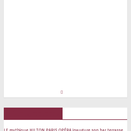
Hôtels, palaces
LE mythique HILTON PARIS OPÉRA inaugure son bar terrasse