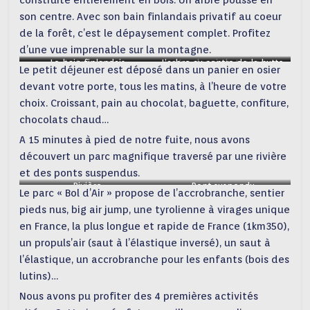
construite entièrement en bois. Un arbre pousse en
son centre. Avec son bain finlandais privatif au coeur
de la forêt, c’est le dépaysement complet. Profitez
d’une vue imprenable sur la montagne.
Le bain finlandais
La terrasse
L’arbre au centre de la hutte
Vue depuis la terrasse
Le petit déjeuner est déposé dans un panier en osier
devant votre porte, tous les matins, à l’heure de votre
choix. Croissant, pain au chocolat, baguette, confiture,
chocolats chaud…
A 15 minutes à pied de notre fuite, nous avons
découvert un parc magnifique traversé par une rivière
et des ponts suspendus.
Rivière
Pont suspendu
Le parc « Bol d’Air » propose de l’accrobranche, sentier
pieds nus, big air jump, une tyrolienne à virages unique
en France, la plus longue et rapide de France (1km350),
un propuls’air (saut à l’élastique inversé), un saut à
l’élastique, un accrobranche pour les enfants (bois des
lutins)…
Nous avons pu profiter des 4 premières activités