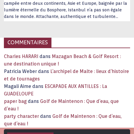
campée entre deux continents, Asie et Europe, baignée par la
lumière éternelle du Bosphore, Istanbul n’a pas son égale
dans le monde. Attachante, authentique et turbulente
capitale historique Son look, sa culture, ses monuments, sa
joie de vivre étonnent. Exit … monotonie et
…
COMMENTAIRES
Charles HARARI
dans
Mazagan Beach & Golf Resort :
une destination unique !
Patricia Weber
dans
L’archipel de Malte : lieux d’histoire
et de tournages
Magali Aime
dans
ESCAPADE AUX ANTILLES : La
GUADELOUPE
paper bag
dans
Golf de Maintenon : Que d’eau, que
d’eau !
party character
dans
Golf de Maintenon : Que d’eau,
que d’eau !