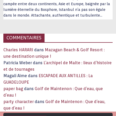
campée entre deux continents, Asie et Europe, baignée par la
lumière éternelle du Bosphore, Istanbul n’a pas son égale
dans le monde. Attachante, authentique et turbulente
capitale historique Son look, sa culture, ses monuments, sa
joie de vivre étonnent. Exit … monotonie et
…
COMMENTAIRES
Charles HARARI
dans
Mazagan Beach & Golf Resort :
une destination unique !
Patricia Weber
dans
L’archipel de Malte : lieux d’histoire
et de tournages
Magali Aime
dans
ESCAPADE AUX ANTILLES : La
GUADELOUPE
paper bag
dans
Golf de Maintenon : Que d’eau, que
d’eau !
party character
dans
Golf de Maintenon : Que d’eau,
que d’eau !