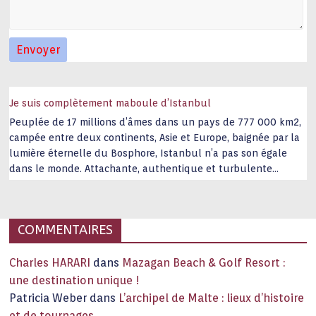
Je suis complètement maboule d’Istanbul
Peuplée de 17 millions d’âmes dans un pays de 777 000 km2,
campée entre deux continents, Asie et Europe, baignée par la
lumière éternelle du Bosphore, Istanbul n’a pas son égale
dans le monde. Attachante, authentique et turbulente
capitale historique Son look, sa culture, ses monuments, sa
joie de vivre étonnent. Exit … monotonie et
…
COMMENTAIRES
Charles HARARI
dans
Mazagan Beach & Golf Resort :
une destination unique !
Patricia Weber
dans
L’archipel de Malte : lieux d’histoire
et de tournages