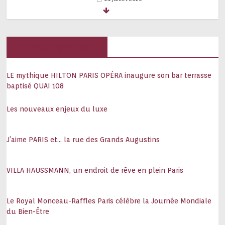
Lee Miller, mille vies
21 juillet 2026
Hôtels, palaces
LE mythique HILTON PARIS OPÉRA inaugure son bar terrasse
Avignon : standing ovation pour Christelle
baptisé QUAI 108
Korichi
15 juillet 2026
Les nouveaux enjeux du luxe
Didier Deschamps : ce que je sais de lui
J’aime PARIS et… la rue des Grands Augustins
14 juillet 2026
VILLA HAUSSMANN, un endroit de rêve en plein Paris
L’art de recevoir sur la Croisette autour
Le Royal Monceau-Raffles Paris célèbre la Journée Mondiale
du film Clarissa
du Bien-Être
7 juillet 2026