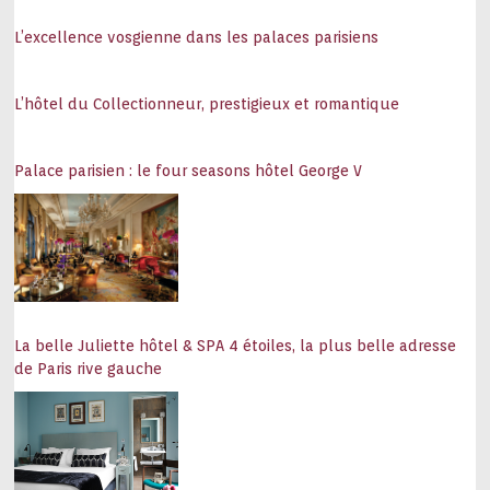
L’excellence vosgienne dans les palaces parisiens
50ème édition du Trophée Hassan II de
golf : historique et festive !
L’hôtel du Collectionneur, prestigieux et romantique
23 juin 2026
Palace parisien : le four seasons hôtel George V
Hambourg, la ville « star » des
architectures iconoclastes
16 juin 2026
Abbaye des Vaux-de-Cernay, Calme, luxe
La belle Juliette hôtel & SPA 4 étoiles, la plus belle adresse
et volupté
de Paris rive gauche
6 août 2026