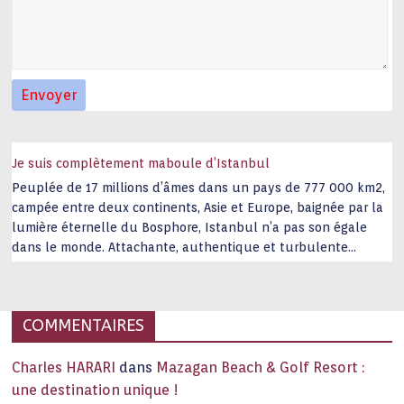
Je suis complètement maboule d’Istanbul
Peuplée de 17 millions d’âmes dans un pays de 777 000 km2,
campée entre deux continents, Asie et Europe, baignée par la
lumière éternelle du Bosphore, Istanbul n’a pas son égale
dans le monde. Attachante, authentique et turbulente
capitale historique Son look, sa culture, ses monuments, sa
joie de vivre étonnent. Exit … monotonie et
…
COMMENTAIRES
Charles HARARI
dans
Mazagan Beach & Golf Resort :
une destination unique !