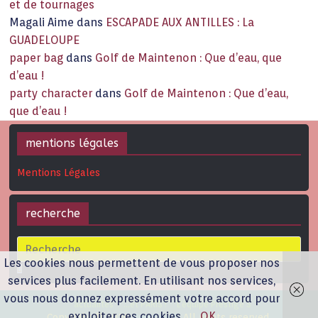
et de tournages
Magali Aime
dans
ESCAPADE AUX ANTILLES : La
GUADELOUPE
paper bag
dans
Golf de Maintenon : Que d’eau, que
d’eau !
party character
dans
Golf de Maintenon : Que d’eau,
que d’eau !
mentions légales
Mentions Légales
recherche
Les cookies nous permettent de vous proposer nos
services plus facilement. En utilisant nos services,
vous nous donnez expressément votre accord pour
actualités
…et PARIS !
L’équipe Prestige’S
exploiter ces cookies.
OK
Copyright © 2026
Prestige'S
. All rights reserved.