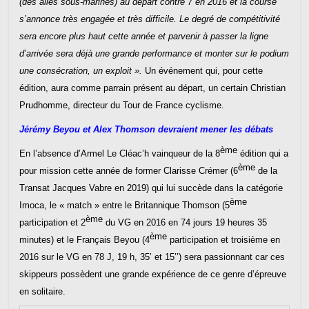
(des ailes sous-marines) au départ contre 7 en 2016 et la course
s’annonce très engagée et très difficile. Le degré de compétitivité
sera encore plus haut cette année et parvenir à passer la ligne
d’arrivée sera déjà une grande performance et monter sur le podium
une consécration, un exploit ».
Un événement qui, pour cette
édition, aura comme parrain présent au départ, un certain Christian
Prudhomme, directeur du Tour de France cyclisme.
Jérémy Beyou et Alex Thomson devraient mener les débats
ème
En l’absence d’Armel Le Cléac’h vainqueur de la 8
édition qui a
ème
pour mission cette année de former Clarisse Crémer (6
de la
Transat Jacques Vabre en 2019) qui lui succède dans la catégorie
ème
Imoca, le « match » entre le Britannique Thomson (5
ème
participation et 2
du VG en 2016 en 74 jours 19 heures 35
ème
minutes) et le Français Beyou (4
participation et troisième en
2016 sur le VG en 78 J, 19 h, 35’ et 15’’) sera passionnant car ces
skippeurs possèdent une grande expérience de ce genre d’épreuve
en solitaire.