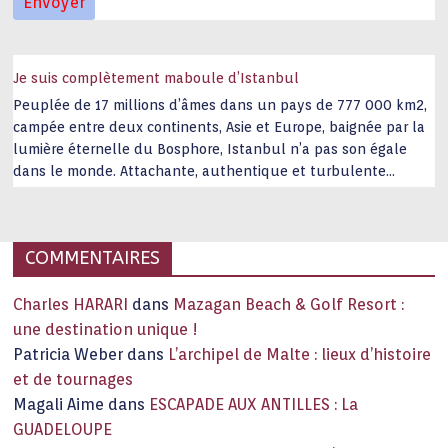
Je suis complètement maboule d’Istanbul
Peuplée de 17 millions d’âmes dans un pays de 777 000 km2,
campée entre deux continents, Asie et Europe, baignée par la
lumière éternelle du Bosphore, Istanbul n’a pas son égale
dans le monde. Attachante, authentique et turbulente
capitale historique Son look, sa culture, ses monuments, sa
joie de vivre étonnent. Exit … monotonie et
…
COMMENTAIRES
Charles HARARI
dans
Mazagan Beach & Golf Resort :
une destination unique !
Patricia Weber
dans
L’archipel de Malte : lieux d’histoire
et de tournages
Magali Aime
dans
ESCAPADE AUX ANTILLES : La
GUADELOUPE