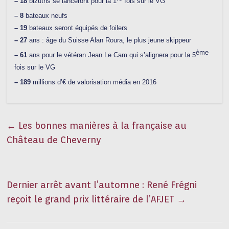
– 18
bizuths se lanceront pour la 1
fois sur le VG
– 8
bateaux neufs
– 19
bateaux seront équipés de foilers
– 27
ans : âge du Suisse Alan Roura, le plus jeune skippeur
ème
– 61
ans pour le vétéran Jean Le Cam qui s’alignera pour la 5
fois sur le VG
– 189
millions d’€ de valorisation média en 2016
←
Les bonnes manières à la française au
Château de Cheverny
Dernier arrêt avant l’automne : René Frégni
reçoit le grand prix littéraire de l’AFJET
→