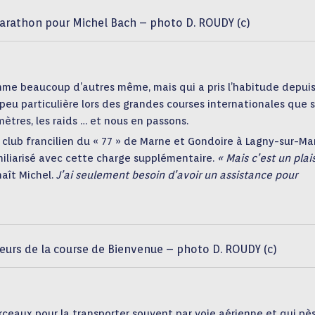
arathon pour Michel Bach – photo D. ROUDY (c)
mme beaucoup d’autres même, mais qui a pris l’habitude depui
eu particulière lors des grandes courses internationales que 
mètres, les raids … et nous en passons.
e club francilien du « 77 » de Marne et Gondoire à Lagny-sur-Ma
miliarisé avec cette charge supplémentaire.
« Mais c’est un plais
naît Michel.
J’ai seulement besoin d’avoir un assistance pour
ureurs de la course de Bienvenue – photo D. ROUDY (c)
ceaux pour la transporter souvent par voie aérienne et qui pè