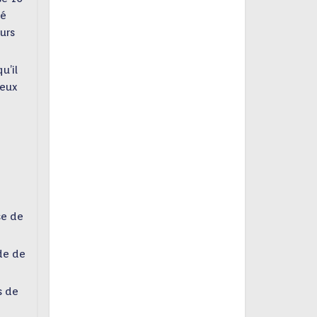
té
urs
u’il
yeux
se de
ude de
s de