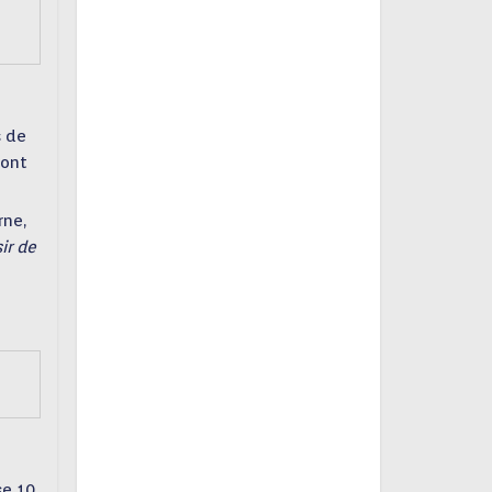
s de
sont
rne,
ir de
se 10