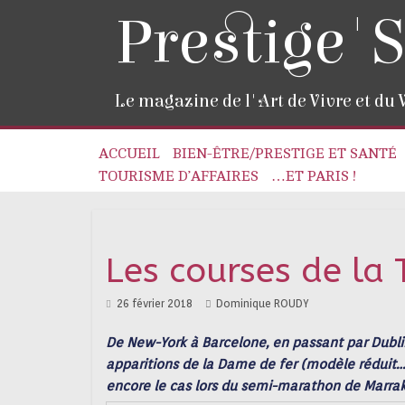
Prestige'S
Le magazine de l'Art de Vivre et du
ACCUEIL
BIEN-ÊTRE/PRESTIGE ET SANTÉ
TOURISME D’AFFAIRES
…ET PARIS !
Les courses de la 
26 février 2018
Dominique ROUDY
De New-York à Barcelone, en passant par Dublin
apparitions de la Dame de fer (modèle réduit…
encore le cas lors du semi-marathon de Marrake