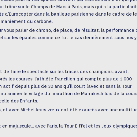
ui trône sur le Champs de Mars à Paris, mais qui a la particulari
ts d’Eurocopter dans la banlieue parisienne dans le cadre de le
 le maniement du carbone.
r vous parler de chrono, de place, de résultat, la performance q
fel sur les épaules comme ce fut le cas dernièrement sous nos 
 de faire le spectacle sur les traces des champions, avant,
ès les courses, l’athlète francilien qui compte plus de 1 000
 actif depuis plus de 30 ans qu’il court (avec et sans la Tour
enu animer le village du marathon de Marrakech lors de la cour
celle des Enfants.
eds, et avec Michel leurs vœux ont été exaucés avec une multit
t en majuscule… avec Paris, la Tour Eiffel et les Jeux olympique