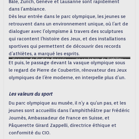
Bâle, Zurich, Genève et Lausanne sont rapidement
dans l’ambiance.
Dès leur entrée dans le parc olympique, les jeunes se
retrouvent dans un environnement unique, où l’art de
dialoguer avec l’olympisme à travers des sculptures
qui racontent l’histoire des Jeux, et des installations
sportives qui permettent de découvrir des records
d’athlètes, a marqué les esprits.
L’arrivée des jeunes et des enseignants au Musée Olympiqe
L’oeuvre de l’artiste français
La sculpture de l’athlète
Et puis, le passage devant la vasque olympique sous
Niki de Saint Phalle – photo
– photo Dominique ROUDY (C) –
champion olympique
le regard de Pierre de Coubertin, rénovateur des Jeux
Dominique ROUDY (C) –
tchèque Emil Zatopek –
olympiques de l’ère moderne, en interpelle plus d’un.
photo ROUDY (C) –
Les valeurs du sport
Du parc olympique au musée, il n’y a qu’un pas, et les
jeunes sont accueillis dans l’amphithéâtre par Frédéric
Journès, Ambassadeur de France en Suisse, et
Pâquerette Girard Zappelli, directrice éthique et
conformité du CIO.