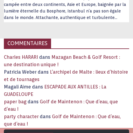
campée entre deux continents, Asie et Europe, baignée par la
lumière éternelle du Bosphore, Istanbul n’a pas son égale
dans le monde. Attachante, authentique et turbulente
capitale historique Son look, sa culture, ses monuments, sa
joie de vivre étonnent. Exit … monotonie et
…
COMMENTAIRES
Charles HARARI
dans
Mazagan Beach & Golf Resort :
une destination unique !
Patricia Weber
dans
L’archipel de Malte : lieux d’histoire
et de tournages
Magali Aime
dans
ESCAPADE AUX ANTILLES : La
GUADELOUPE
paper bag
dans
Golf de Maintenon : Que d’eau, que
d’eau !
party character
dans
Golf de Maintenon : Que d’eau,
que d’eau !