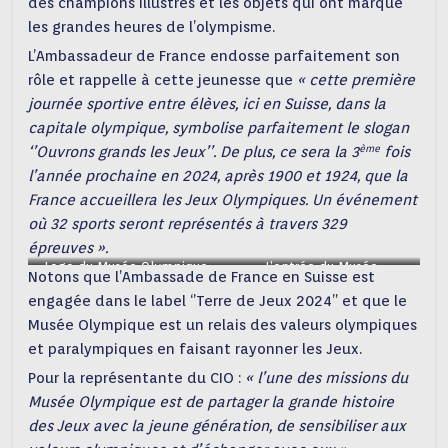
des champions illustres et les objets qui ont marqué
les grandes heures de l’olympisme.
L’Ambassadeur de France endosse parfaitement son
rôle et rappelle à cette jeunesse que
« cette première
journée sportive entre élèves, ici en Suisse, dans la
capitale olympique, symbolise parfaitement le slogan
ème
‘’Ouvrons grands les Jeux’’. De plus, ce sera la 3
fois
l’année prochaine en 2024, après 1900 et 1924, que la
France accueillera les Jeux Olympiques. Un événement
où 32 sports seront représentés à travers 329
épreuves ».
Logo du Musée Olympique
L’entrée du Musée
Notons que l’Ambassade de France en Suisse est
Olympique – photo
engagée dans le label ‘’Terre de Jeux 2024’’ et que le
Dominique ROUDY (C) –
Musée Olympique est un relais des valeurs olympiques
et paralympiques en faisant rayonner les Jeux.
Pour la représentante du CIO :
« l’une des missions du
Musée Olympique est de partager la grande histoire
des Jeux avec la jeune génération, de sensibiliser aux