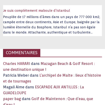
Je suis complètement maboule d’Istanbul
Peuplée de 17 millions d’âmes dans un pays de 777 000 km2,
campée entre deux continents, Asie et Europe, baignée par la
lumière éternelle du Bosphore, Istanbul n’a pas son égale
dans le monde. Attachante, authentique et turbulente
capitale historique Son look, sa culture, ses monuments, sa
joie de vivre étonnent. Exit … monotonie et
…
COMMENTAIRES
Charles HARARI
dans
Mazagan Beach & Golf Resort :
une destination unique !
Patricia Weber
dans
L’archipel de Malte : lieux d’histoire
et de tournages
Magali Aime
dans
ESCAPADE AUX ANTILLES : La
GUADELOUPE
paper bag
dans
Golf de Maintenon : Que d’eau, que
d’eau !