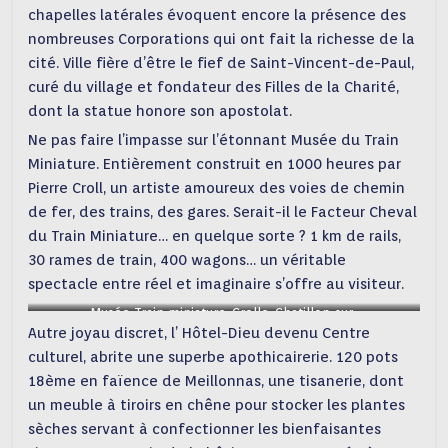
chapelles latérales évoquent encore la présence des
nombreuses Corporations qui ont fait la richesse de la
cité. Ville fière d’être le fief de Saint-Vincent-de-Paul,
curé du village et fondateur des Filles de la Charité,
dont la statue honore son apostolat.
Ne pas faire l’impasse sur l’étonnant Musée du Train
Miniature. Entièrement construit en 1000 heures par
Pierre Croll, un artiste amoureux des voies de chemin
de fer, des trains, des gares. Serait-il le Facteur Cheval
du Train Miniature… en quelque sorte ? 1 km de rails,
30 rames de train, 400 wagons… un véritable
spectacle entre réel et imaginaire s’offre au visiteur.
Musée Train miniature_Crolle_Chatillon-sur-
Autre joyau discret, l’ Hôtel-Dieu devenu Centre
Chalaronne©P.Crolle
culturel, abrite une superbe apothicairerie. 120 pots
18ème en faïence de Meillonnas, une tisanerie, dont
un meuble à tiroirs en chêne pour stocker les plantes
sèches servant à confectionner les bienfaisantes