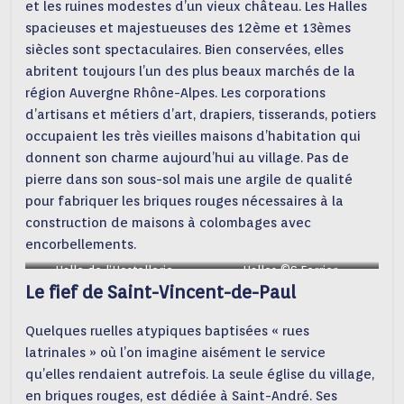
et les ruines modestes d’un vieux château. Les Halles
spacieuses et majestueuses des 12ème et 13èmes
siècles sont spectaculaires. Bien conservées, elles
abritent toujours l’un des plus beaux marchés de la
région Auvergne Rhône-Alpes. Les corporations
d’artisans et métiers d’art, drapiers, tisserands, potiers
occupaient les très vieilles maisons d’habitation qui
donnent son charme aujourd’hui au village. Pas de
pierre dans son sous-sol mais une argile de qualité
pour fabriquer les briques rouges nécessaires à la
construction de maisons à colombages avec
encorbellements.
Halle de l’Hostellerie
Halles ©S.Ferrier
Le fief de Saint-Vincent-de-Paul
©Cécile Despalles
Quelques ruelles atypiques baptisées « rues
latrinales » où l’on imagine aisément le service
qu’elles rendaient autrefois. La seule église du village,
en briques rouges, est dédiée à Saint-André. Ses