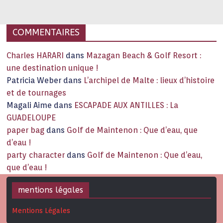
capitale historique Son look, sa culture, ses monuments, sa
joie de vivre étonnent. Exit … monotonie et
…
COMMENTAIRES
Charles HARARI
dans
Mazagan Beach & Golf Resort :
une destination unique !
Patricia Weber
dans
L’archipel de Malte : lieux d’histoire
et de tournages
Magali Aime
dans
ESCAPADE AUX ANTILLES : La
GUADELOUPE
paper bag
dans
Golf de Maintenon : Que d’eau, que
d’eau !
party character
dans
Golf de Maintenon : Que d’eau,
que d’eau !
mentions légales
Mentions Légales