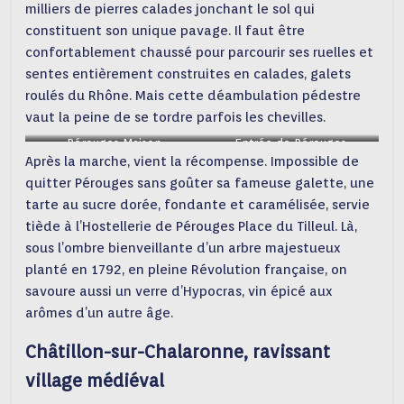
milliers de pierres calades jonchant le sol qui
constituent son unique pavage. Il faut être
confortablement chaussé pour parcourir ses ruelles et
sentes entièrement construites en calades, galets
roulés du Rhône. Mais cette déambulation pédestre
vaut la peine de se tordre parfois les chevilles.
Pérouges Maison
Entrée de Pérouges
Après la marche, vient la récompense. Impossible de
colombages ©Marilou
©Marilou Péri
Périno
quitter Pérouges sans goûter sa fameuse galette, une
tarte au sucre dorée, fondante et caramélisée, servie
tiède à l’Hostellerie de Pérouges Place du Tilleul. Là,
sous l’ombre bienveillante d’un arbre majestueux
planté en 1792, en pleine Révolution française, on
savoure aussi un verre d’Hypocras, vin épicé aux
arômes d’un autre âge.
Châtillon-sur-Chalaronne, ravissant
village médiéval