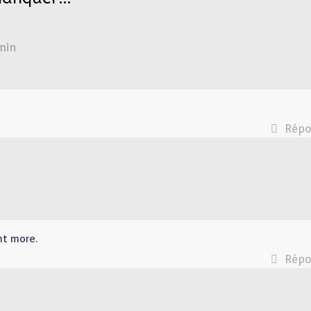
min
Répo
nt more.
Répo