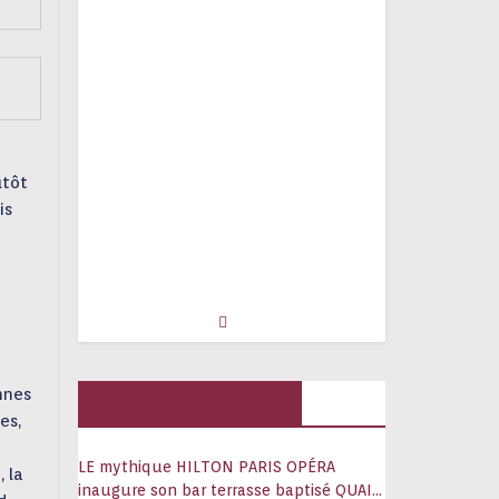
utôt
is
nnes
Hôtels, palaces
es,
LE mythique HILTON PARIS OPÉRA
 la
inaugure son bar terrasse baptisé QUAI