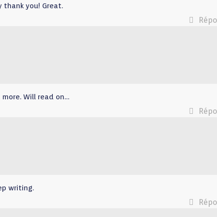
y thank you! Great.
Répo
d more. Will read on…
Répo
p writing.
Répo