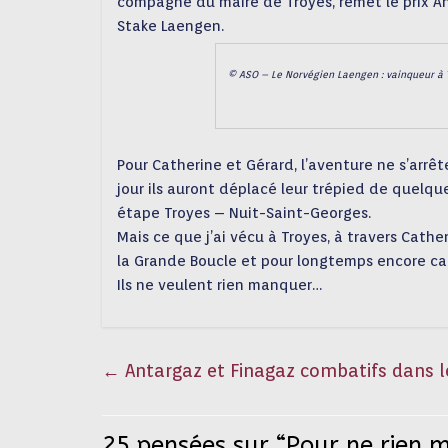
compagne du maire de Troyes, remet le prix An
Stake Laengen.
© ASO – Le Norvégien Laengen : vainqueur à T
Pour Catherine et Gérard, l’aventure ne s’arrê
jour ils auront déplacé leur trépied de quelqu
étape Troyes – Nuit-Saint-Georges.
Mais ce que j’ai vécu à Troyes, à travers Cat
la Grande Boucle et pour longtemps encore car 
Ils ne veulent rien manquer…
←
Antargaz et Finagaz combatifs dans l
25 pensées sur “
Pour ne rien