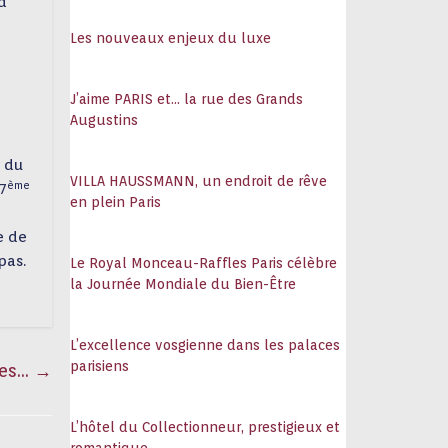
d
108
Les nouveaux enjeux du luxe
J’aime PARIS et… la rue des Grands
Augustins
r du
VILLA HAUSSMANN, un endroit de rêve
ème
7
en plein Paris
e de
pas.
Le Royal Monceau-Raffles Paris célèbre
la Journée Mondiale du Bien-Être
L’excellence vosgienne dans les palaces
parisiens
res…
→
L’hôtel du Collectionneur, prestigieux et