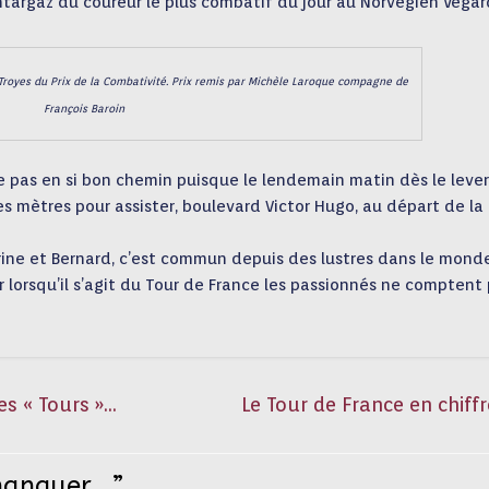
targaz du coureur le plus combatif du jour au Norvégien Vegar
royes du Prix de la Combativité. Prix remis par Michèle Laroque compagne de
François Baroin
te pas en si bon chemin puisque le lendemain matin dès le leve
es mètres pour assister, boulevard Victor Hugo, au départ de la 
herine et Bernard, c’est commun depuis des lustres dans le mond
lorsqu’il s’agit du Tour de France les passionnés ne comptent 
es « Tours »…
Le Tour de France en chiff
 manquer…
”