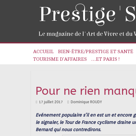
Prestige'S
Le magazine de l'Art de Vivre et du
ACCUEIL
BIEN-ÊTRE/PRESTIGE ET SANTÉ
TOURISME D’AFFAIRES
…ET PARIS !
Pour ne rien man
17 juillet 2017
Dominique ROUDY
Evénement populaire s’il en est un et encore 
le signaler, le Tour de France cyclisme draine 
Bernard qui nous contredirons.