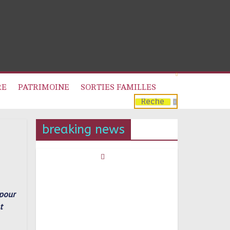
RE
PATRIMOINE
SORTIES FAMILLES
breaking news
 pour
t