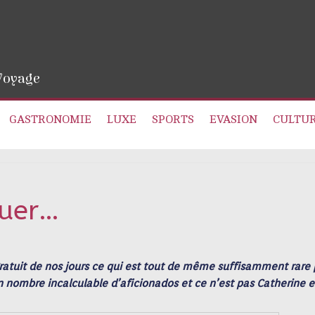
 Voyage
GASTRONOMIE
LUXE
SPORTS
EVASION
CULTU
quer…
gratuit de nos jours ce qui est tout de même suffisamment rare
un nombre incalculable d’aficionados et ce n’est pas Catherine e