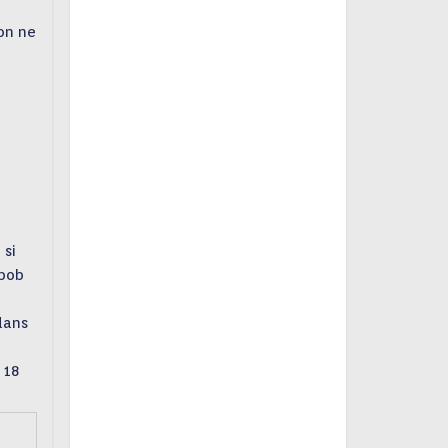
on ne
 si
 bob
dans
 18