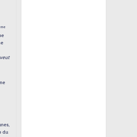
ème
ne
me
 veut
une
unes,
o du