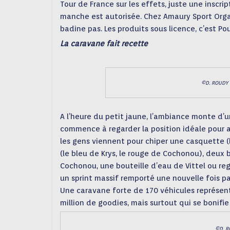
Tour de France sur les effets, juste une inscri
manche est autorisée. Chez Amaury Sport Organ
badine pas. Les produits sous licence, c’est P
La caravane fait recette
©D. ROUDY –
A l’heure du petit jaune, l’ambiance monte d’u
commence à regarder la position idéale pour 
les gens viennent pour chiper une casquette (l
(le bleu de Krys, le rouge de Cochonou), deu
Cochonou, une bouteille d’eau de Vittel ou reg
un sprint massif remporté une nouvelle fois par
Une caravane forte de 170 véhicules représen
million de goodies, mais surtout qui se bonifie
©D. R