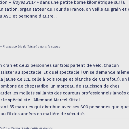
ption
« Troyes 2017 »
dans une petite borne kilométrique sur la
isation, organisateur du Tour de France, on veille au grain et 
our ASO et personne d’autre…
 Presssade bio de Teisseire dans la course
n cran et deux personnes sur trois parlent de vélo. Chacun
assister au spectacle. Et quel spectacle ! On se demande même
a jaune de LCL, celle à pois rouge et blanche de Carrefour), un
x bombons de chez Haribo, un morceau de saucisson de chez
arder les mollets saillants des coureurs professionnels lancés 
 le spécialiste l’Allemand Marcel Kittel.
tant 35 marques qui distribue avec ses 600 personnes quelque
 au fil des années en matière de sécurité.
OUDY – Haribo régale petits et grands