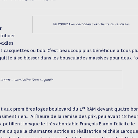
©D.ROUDY Avec Cochonou c’est l’heure du saucisson
r
tribuer
oddies
el et casquettes ou bob. C’est beaucoup plus bénéfique à tous pl
uitte à se blesser dans les bousculades massives pour deux fo
 ROUDY – Vittel offre l’eau au public
er
t aux premières loges boulevard du 1
RAM devant quatre bo
siment rien… A l’heure de la remise des prix, peu avant 18 heur
pétillent lorsque le très abordable François Baroin félicite le
me ou que la charmante actrice et réalisatrice Michèle Laroque,