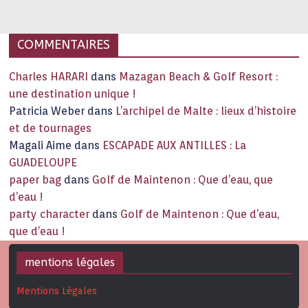
capitale historique Son look, sa culture, ses monuments, sa
joie de vivre étonnent. Exit … monotonie et
…
COMMENTAIRES
Charles HARARI
dans
Mazagan Beach & Golf Resort :
une destination unique !
Patricia Weber
dans
L’archipel de Malte : lieux d’histoire
et de tournages
Magali Aime
dans
ESCAPADE AUX ANTILLES : La
GUADELOUPE
paper bag
dans
Golf de Maintenon : Que d’eau, que
d’eau !
party character
dans
Golf de Maintenon : Que d’eau,
que d’eau !
mentions légales
Mentions Légales