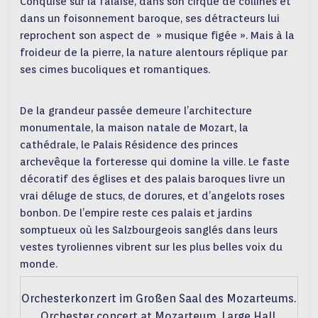
Conquise sur la falaise, dans son cirque de collines et
dans un foisonnement baroque, ses détracteurs lui
reprochent son aspect de » musique figée ». Mais à la
froideur de la pierre, la nature alentours réplique par
ses cimes bucoliques et romantiques.
De la grandeur passée demeure l’architecture
monumentale, la maison natale de Mozart, la
cathédrale, le Palais Résidence des princes
archevêque la forteresse qui domine la ville. Le faste
décoratif des églises et des palais baroques livre un
vrai déluge de stucs, de dorures, et d’angelots roses
bonbon. De l’empire reste ces palais et jardins
somptueux où les Salzbourgeois sanglés dans leurs
vestes tyroliennes vibrent sur les plus belles voix du
monde.
Orchesterkonzert im Großen Saal des Mozarteums.
Orchester concert at Mozarteum, Large Hall.