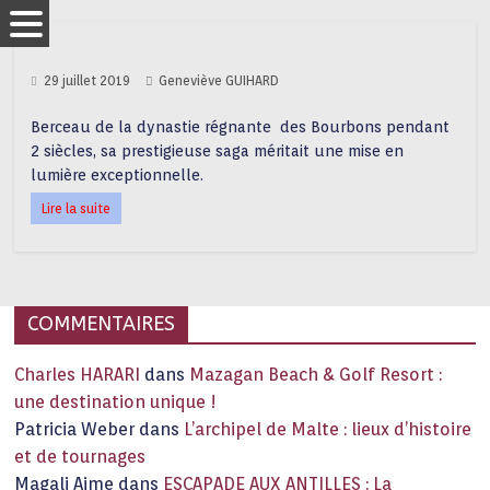
29 juillet 2019
Geneviève GUIHARD
Berceau de la dynastie régnante des Bourbons pendant
2 siècles, sa prestigieuse saga méritait une mise en
lumière exceptionnelle.
Lire la suite
COMMENTAIRES
Charles HARARI
dans
Mazagan Beach & Golf Resort :
une destination unique !
Patricia Weber
dans
L’archipel de Malte : lieux d’histoire
et de tournages
Magali Aime
dans
ESCAPADE AUX ANTILLES : La