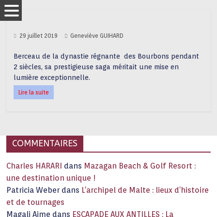
29 juillet 2019
Geneviève GUIHARD
Berceau de la dynastie régnante des Bourbons pendant
2 siècles, sa prestigieuse saga méritait une mise en
lumière exceptionnelle.
Lire la suite
COMMENTAIRES
Charles HARARI
dans
Mazagan Beach & Golf Resort :
une destination unique !
Patricia Weber
dans
L’archipel de Malte : lieux d’histoire
et de tournages
Magali Aime
dans
ESCAPADE AUX ANTILLES : La