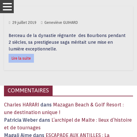
29 juillet 2019
Geneviève GUIHARD
Berceau de la dynastie régnante des Bourbons pendant
2 siècles, sa prestigieuse saga méritait une mise en
lumière exceptionnelle.
Lire la suite
COMMENTAIRES
Charles HARARI
dans
Mazagan Beach & Golf Resort :
une destination unique !
Patricia Weber
dans
L’archipel de Malte : lieux d’histoire
et de tournages
Magali Aime
dans
ESCAPADE AUX ANTILLES : La