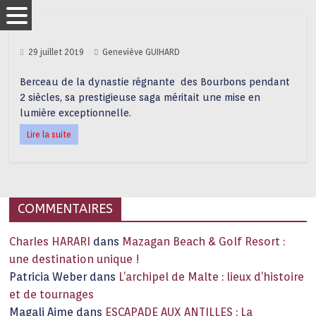
29 juillet 2019
Geneviève GUIHARD
Berceau de la dynastie régnante des Bourbons pendant
2 siècles, sa prestigieuse saga méritait une mise en
lumière exceptionnelle.
Lire la suite
COMMENTAIRES
Charles HARARI
dans
Mazagan Beach & Golf Resort :
une destination unique !
Patricia Weber
dans
L’archipel de Malte : lieux d’histoire
et de tournages
Magali Aime
dans
ESCAPADE AUX ANTILLES : La