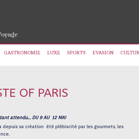
 Voyage
GASTRONOMIE
LUXE
SPORTS
EVASION
CULTU
STE OF PARIS
n tant attendu… DU 9 AU 12 MAI
a depuis sa création été plébiscité par les gourmets, les
ence.