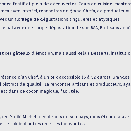
nnonce festif et plein de découvertes. Cours de cuisine, masterc
égumes avec Interfel, rencontres de grand Chefs, de producteurs.
ec un florilège de dégustations singulières et atypiques.
 le bal avec une coupe dégustation de son BSA, Brut sans anné
 et ses gâteaux d’émotion, mais aussi Relais Desserts, instituti
ésence d’un Chef, à un prix accessible (6 à 12 euros). Grandes
 bistrots de qualité. La rencontre artisans et producteurs, ay
, est dans ce cocon magique, facilitée.
 grec étoilé Michelin en dehors de son pays, nous étonnera ave
e… et plein d’autres recettes innovantes.