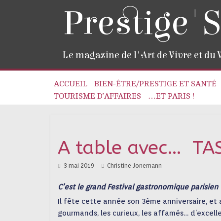
Prestige'S
Le magazine de l'Art de Vivre et du
ACCUEIL
BIEN-ÊTRE/PRESTIGE ET SANTÉ
TOURISME D’AFFAIRES
…ET PARIS !
A table avec… TA
3 mai 2019
Christine Jonemann
C’est le grand Festival gastronomique parisie
Il fête cette année son 3ème anniversaire, et 
gourmands, les curieux, les affamés… d’excell