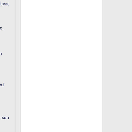
lass,
e.
on
ant
c son