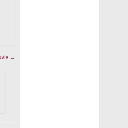
ovie
→