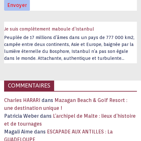
Je suis complètement maboule d’Istanbul
Peuplée de 17 millions d’âmes dans un pays de 777 000 km2,
campée entre deux continents, Asie et Europe, baignée par la
lumière éternelle du Bosphore, Istanbul n’a pas son égale
dans le monde. Attachante, authentique et turbulente
capitale historique Son look, sa culture, ses monuments, sa
joie de vivre étonnent. Exit … monotonie et
…
COMMENTAIRES
Charles HARARI
dans
Mazagan Beach & Golf Resort :
une destination unique !
Patricia Weber
dans
L’archipel de Malte : lieux d’histoire
et de tournages
Magali Aime
dans
ESCAPADE AUX ANTILLES : La
GUADELOUPE