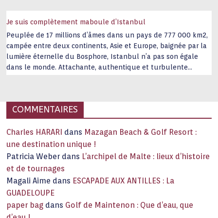
Je suis complètement maboule d’Istanbul
Peuplée de 17 millions d’âmes dans un pays de 777 000 km2,
campée entre deux continents, Asie et Europe, baignée par la
lumière éternelle du Bosphore, Istanbul n’a pas son égale
dans le monde. Attachante, authentique et turbulente
capitale historique Son look, sa culture, ses monuments, sa
joie de vivre étonnent. Exit … monotonie et
…
COMMENTAIRES
Charles HARARI
dans
Mazagan Beach & Golf Resort :
une destination unique !
Patricia Weber
dans
L’archipel de Malte : lieux d’histoire
et de tournages
Magali Aime
dans
ESCAPADE AUX ANTILLES : La
GUADELOUPE
paper bag
dans
Golf de Maintenon : Que d’eau, que
d’eau !