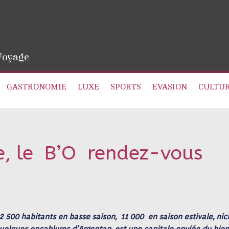
 Voyage
GASTRONOMIE
LUXE
SPORTS
EVASION
CULTU
e, le B’O rendez-vous
, 2 500 habitants en basse saison, 11 000 en saison estivale, ni