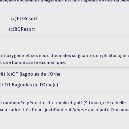
elques encablures d’Argentan, est une capitale enviée du bien
(c)BOResort
fiant oxygène et ses eaux thermales soignantes en phlébologie 
 et une bonne santé économique.
êt OT Bagnoles de l’Orne(c)
a randonnée pédestre, du tennis et golf (9 trous), cette belle
son cadre très fleuri justifiant «
4 fleurs
» au réputé Concours