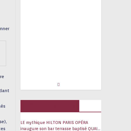
onner
re
ndant
Hôtels, palaces
ués
se),
LE mythique HILTON PARIS OPÉRA
tes
inaugure son bar terrasse baptisé QUAI