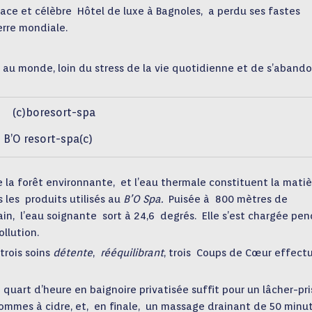
ace et célèbre Hôtel de luxe à Bagnoles, a perdu ses fastes
erre mondiale.
ul au monde, loin du stress de la vie quotidienne et de s’aband
B’O resort-spa(c)
e la forêt environnante, et l’eau thermale constituent la matiè
 les produits utilisés au
B’O Spa.
Puisée à 800 mètres de
in, l’eau soignante sort à 24,6 degrés. Elle s’est chargée pe
ollution.
trois soins
détente
,
rééquilibrant
, trois Coups de Cœur effect
uart d’heure en baignoire privatisée suffit pour un lâcher-pri
ommes à cidre, et, en finale, un massage drainant de 50 minu