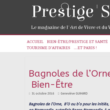
Prestige'S
Le magazine de l'Art de Vivre et du
ACCUEIL
BIEN-ÊTRE/PRESTIGE ET SANTÉ
TOURISME D’AFFAIRES
…ET PARIS !
Bagnoles de l’Orn
Bien-Être
31 octobre 2016
Geneviève GUIHARD
Bagnoles de l’Orne, B’O ou b’o pour les initiés