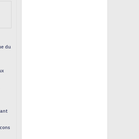
ue du
ux
a
éant
lcons