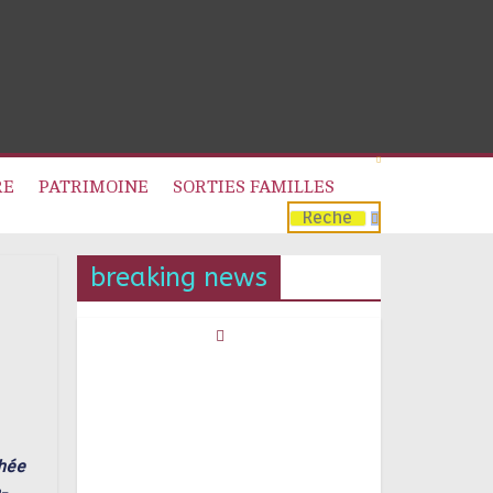
RE
PATRIMOINE
SORTIES FAMILLES
breaking news
chée