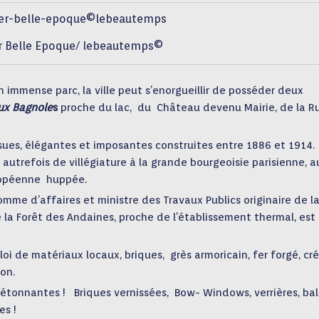
r Belle Epoque/ lebeautemps©
 immense parc, la ville peut s’enorgueillir de posséder deux
ux Bagnole
s
proche du lac, du Château devenu Mairie, de la R
ossues, élégantes et imposantes construites entre 1886 et 1914.
 autrefois de villégiature à la grande bourgeoisie parisienne, a
uropéenne huppée.
omme d’affaires et ministre des Travaux Publics originaire de l
e la Forêt des Andaines, proche de l’établissement thermal, est
loi de matériaux locaux, briques, grès armoricain, fer forgé, cr
on.
s étonnantes ! Briques vernissées, Bow- Windows, verrières, ba
es !