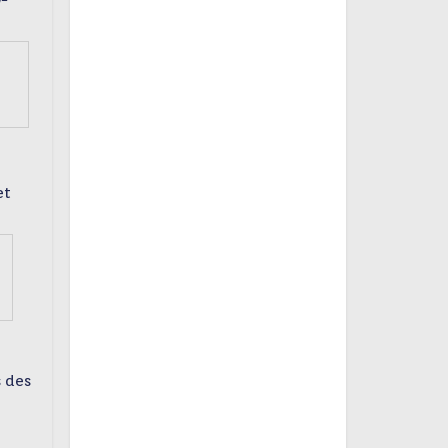
-
et
 des