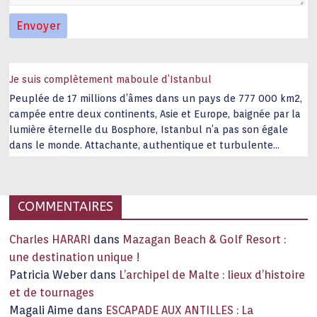
Je suis complètement maboule d’Istanbul
Peuplée de 17 millions d’âmes dans un pays de 777 000 km2,
campée entre deux continents, Asie et Europe, baignée par la
lumière éternelle du Bosphore, Istanbul n’a pas son égale
dans le monde. Attachante, authentique et turbulente
capitale historique Son look, sa culture, ses monuments, sa
joie de vivre étonnent. Exit … monotonie et
…
COMMENTAIRES
Charles HARARI
dans
Mazagan Beach & Golf Resort :
une destination unique !
Patricia Weber
dans
L’archipel de Malte : lieux d’histoire
et de tournages
Magali Aime
dans
ESCAPADE AUX ANTILLES : La