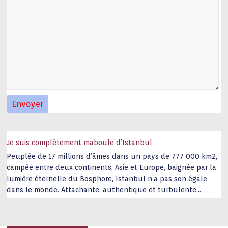
Je suis complètement maboule d’Istanbul
Peuplée de 17 millions d’âmes dans un pays de 777 000 km2,
campée entre deux continents, Asie et Europe, baignée par la
lumière éternelle du Bosphore, Istanbul n’a pas son égale
dans le monde. Attachante, authentique et turbulente
capitale historique Son look, sa culture, ses monuments, sa
joie de vivre étonnent. Exit … monotonie et
…