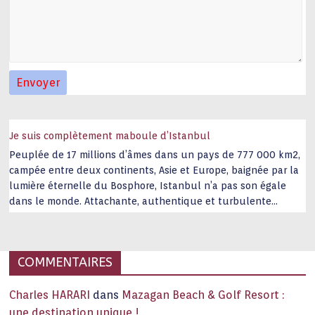
Je suis complètement maboule d’Istanbul
Peuplée de 17 millions d’âmes dans un pays de 777 000 km2,
campée entre deux continents, Asie et Europe, baignée par la
lumière éternelle du Bosphore, Istanbul n’a pas son égale
dans le monde. Attachante, authentique et turbulente
capitale historique Son look, sa culture, ses monuments, sa
joie de vivre étonnent. Exit … monotonie et
…
COMMENTAIRES
Charles HARARI
dans
Mazagan Beach & Golf Resort :
une destination unique !