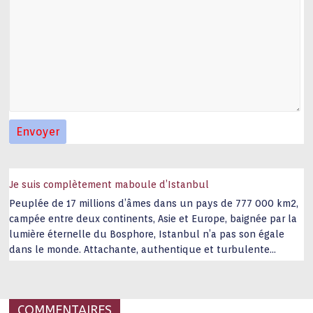
Je suis complètement maboule d’Istanbul
Peuplée de 17 millions d’âmes dans un pays de 777 000 km2,
campée entre deux continents, Asie et Europe, baignée par la
lumière éternelle du Bosphore, Istanbul n’a pas son égale
dans le monde. Attachante, authentique et turbulente
capitale historique Son look, sa culture, ses monuments, sa
joie de vivre étonnent. Exit … monotonie et
…
COMMENTAIRES