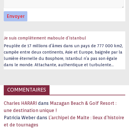
Je suis complètement maboule d’Istanbul
Peuplée de 17 millions d’âmes dans un pays de 777 000 km2,
campée entre deux continents, Asie et Europe, baignée par la
lumière éternelle du Bosphore, Istanbul n’a pas son égale
dans le monde. Attachante, authentique et turbulente
capitale historique Son look, sa culture, ses monuments, sa
joie de vivre étonnent. Exit … monotonie et
…
COMMENTAIRES
Charles HARARI
dans
Mazagan Beach & Golf Resort :
une destination unique !
Patricia Weber
dans
L’archipel de Malte : lieux d’histoire
et de tournages