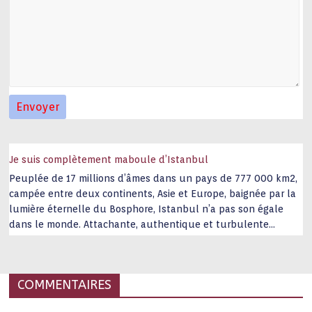
Je suis complètement maboule d’Istanbul
Peuplée de 17 millions d’âmes dans un pays de 777 000 km2,
campée entre deux continents, Asie et Europe, baignée par la
lumière éternelle du Bosphore, Istanbul n’a pas son égale
dans le monde. Attachante, authentique et turbulente
capitale historique Son look, sa culture, ses monuments, sa
joie de vivre étonnent. Exit … monotonie et
…
COMMENTAIRES