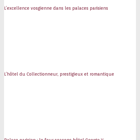
L’excellence vosgienne dans les palaces parisiens
L’hôtel du Collectionneur, prestigieux et romantique
Palace parisien : le four seasons hôtel George V