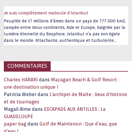
Je suis complètement maboule d’Istanbul
Peuplée de 17 millions d’âmes dans un pays de 777 000 km2,
campée entre deux continents, Asie et Europe, baignée par la
lumière éternelle du Bosphore, Istanbul n’a pas son égale
dans le monde. Attachante, authentique et turbulente
capitale historique Son look, sa culture, ses monuments, sa
joie de vivre étonnent. Exit … monotonie et
…
COMMENTAIRES
Charles HARARI
dans
Mazagan Beach & Golf Resort :
une destination unique !
Patricia Weber
dans
L’archipel de Malte : lieux d’histoire
et de tournages
Magali Aime
dans
ESCAPADE AUX ANTILLES : La
GUADELOUPE
paper bag
dans
Golf de Maintenon : Que d’eau, que
d’eau !