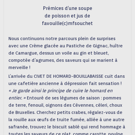
Prémices d’une soupe
de poisson et jus de
favouille(c)mfsouchet
Nous continuons notre parcours plein de surprises
avec une Crème glacée au Pastiche de Gignac, huître
de Camargue, dessus un voile au gin et bleuet,
compotée d’agrumes, des saveurs qui se marient à
merveille !
L’arrivée du CIVET DE HOMARD-BOUILLABAISSE cuit dans
une cafetière ancienne à dépression fait sensation !
« Je garde ainsi le principe de cuire le homard en
entier. »
Entouré de ses légumes de saison : pommes
de terre, fenouil, oignons des Cévennes, céleri, choux
de Bruxelles. Cherchez petits crabes, régalez-vous de
la rouille aux œufs de truite fumée, alliée à une autre
safranée, trouvez le biscuit sablé qui rend hommage à
toutes les saveurs de ce plat, comme carotte, poulpe