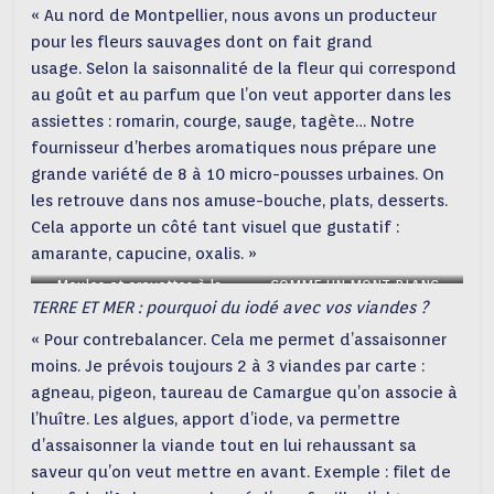
« Au nord de Montpellier, nous avons un producteur
pour les fleurs sauvages dont on fait grand
usage. Selon la saisonnalité de la fleur qui correspond
au goût et au parfum que l’on veut apporter dans les
assiettes : romarin, courge, sauge, tagète… Notre
fournisseur d’herbes aromatiques nous prépare une
grande variété de 8 à 10 micro-pousses urbaines. On
les retrouve dans nos amuse-bouche, plats, desserts.
Cela apporte un côté tant visuel que gustatif :
amarante, capucine, oxalis. »
Moules et crevettes à la
COMME UN MONT BLANC
TERRE ET MER : pourquoi du iodé avec vos viandes ?
Dieppoise(c)mfsouchet
confit d’orange, crème de
marron sorbet
« Pour contrebalancer. Cela me permet d’assaisonner
orange(c)mfsouchet
moins. Je prévois toujours 2 à 3 viandes par carte :
agneau, pigeon, taureau de Camargue qu’on associe à
l’huître. Les algues, apport d’iode, va permettre
d’assaisonner la viande tout en lui rehaussant sa
saveur qu’on veut mettre en avant. Exemple : filet de