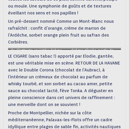
ou moule. Une symphonie de goûts et de textures
éveillant nos sens et nos papilles !
Un pré-dessert nommé Comme un Mont-Blanc nous
rafraîchit : confit d’orange, crème de marron de
l’Ardèche, sorbet orange plein fruit au safran des
Corbières.
Ile Flottante revisitée Crème
Crème glacée pastis de
LE CIGARE (sans tabac !) apporté par Elodie, gantée,
glacée Pastiche(c)mfsouchet
Gignac, huître voile au Gin et
bleuet, compotée
est une véritable mise en scène. RETOUR DE LA HAVANE
d’agrumes(c)mfsouchet
avec le Double Corona (chocolat de l’Aubrac), à
l’intérieur un crémeux de chocolat au parfum de
whisky tourbé, et son sorbet au cacao amer, petite
sauce au chocolat lacté, fève Tonka. A déguster en
pleine conscience dans cet univers de raffinement :
une merveille dont on se souvient !
Proche de Montpellier, nichée sur la côte
méditerranéenne, Palavas-les-Flots offre un cadre
idyllique entre plages de sable fin, activités nautiques