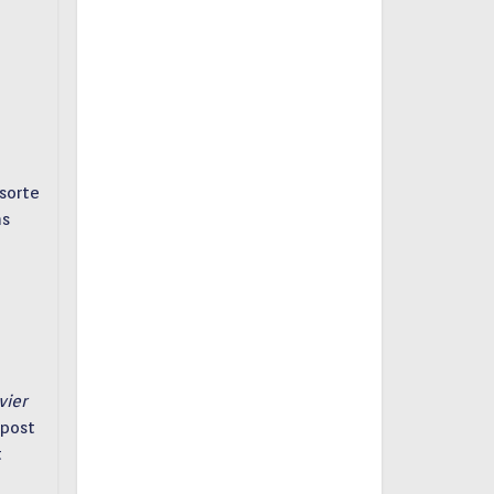
sorte
ns
vier
 post
t
e