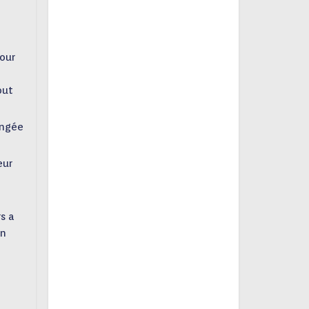
Pour
out
ongée
eur
s a
un