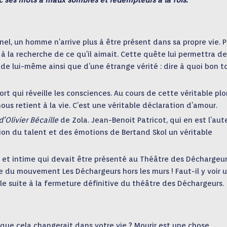
ec ses mots à maux sombres et rédempteurs à la fois.
el, un homme n’arrive plus à être présent dans sa propre vie. 
rt à la recherche de ce qu’il aimait. Cette quête lui permettra de
 de lui-même ainsi que d’une étrange vérité : dire à quoi bon t
ort qui réveille les consciences. Au cours de cette véritable pl
nous retient à la vie. C’est une véritable déclaration d’amour.
’Olivier Bécaille
de Zola. Jean-Benoit Patricot, qui en est l’aut
sion du talent et des émotions de Bertand Skol un véritable
 et intime qui devait être présenté au Théâtre des Déchargeur
e du mouvement Les Déchargeurs hors les murs ! Faut-il y voir 
cle suite à la fermeture définitive du théâtre des Déchargeurs.
 que cela changerait dans votre vie ? Mourir est une chose…