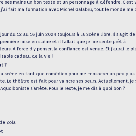
ntre ses mains un bon texte et un personnage à défendre. C’est v
 j’ai fait ma formation avec Michel Galabru, tout le monde me d
 jour du 12 au 16 juin 2024 toujours à La Scène Libre. Il s’agit de
 première mise en scène et il fallait que je me sente prêt à
urs. A force d’y penser, la confiance est venue. Et j’aurai le pla
ritable cadeau de la vie !
t ?
 la scène en tant que comédien pour me consacrer un peu plus 
e. Le théâtre est fait pour vaincre ses peurs. Actuellement, je 
’Aquoiboniste s’arrête. Pour le reste, je me dis à quoi bon ?
de Zola
ot