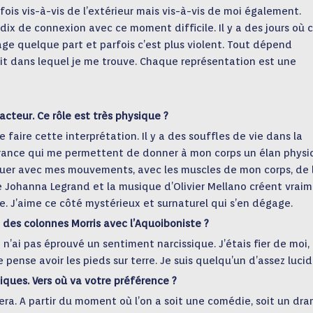
fois vis-à-vis de l’extérieur mais vis-à-vis de moi également.
ix de connexion avec ce moment difficile. Il y a des jours où 
ge quelque part et parfois c’est plus violent. Tout dépend
rit dans lequel je me trouve. Chaque représentation est une
cteur. Ce rôle est très physique ?
faire cette interprétation. Il y a des souffles de vie dans la
érance qui me permettent de donner à mon corps un élan phys
jouer avec mes mouvements, avec les muscles de mon corps, de 
de Johanna Legrand et la musique d’Olivier Mellano créent vrai
e. J’aime ce côté mystérieux et surnaturel qui s’en dégage.
 des colonnes Morris avec l’Aquoiboniste ?
n’ai pas éprouvé un sentiment narcissique. J’étais fier de moi,
 pense avoir les pieds sur terre. Je suis quelqu’un d’assez lucid
ques. Vers où va votre préférence ?
era. A partir du moment où l’on a soit une comédie, soit un dra