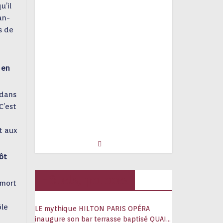
u’il
an-
s de
 en
 dans
C’est
t aux
tôt
Hôtels, palaces
 mort
ôle
LE mythique HILTON PARIS OPÉRA
inaugure son bar terrasse baptisé QUAI