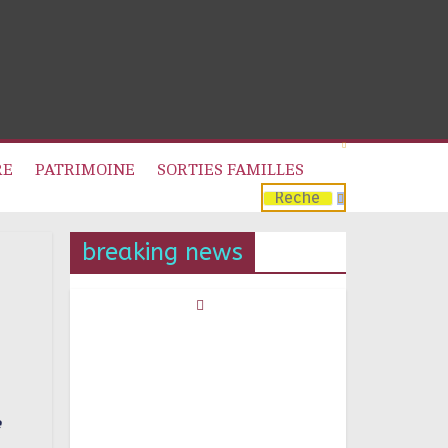
RE
PATRIMOINE
SORTIES FAMILLES
breaking news
e