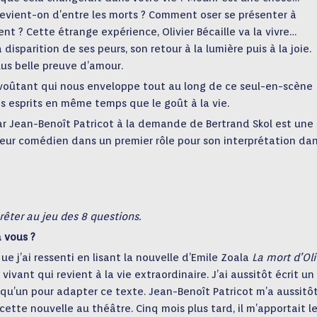
revient-on d’entre les morts ? Comment oser se présenter à
t ? Cette étrange expérience, Olivier Bécaille va la vivre…
isparition de ses peurs, son retour à la lumière puis à la joie.
lus belle preuve d’amour.
oûtant qui nous enveloppe tout au long de ce seul-en-scène
os esprits en même temps que le goût à la vie.
r Jean-Benoît Patricot à la demande de Bertrand Skol est une 
leur comédien dans un premier rôle pour son interprétation da
rêter au jeu des 8 questions.
 vous ?
e j’ai ressenti en lisant la nouvelle d’Emile Zoala
La mort d’Oli
 vivant qui revient à la vie extraordinaire. J’ai aussitôt écrit un
qu’un pour adapter ce texte. Jean-Benoît Patricot m’a aussitô
 cette nouvelle au théâtre. Cinq mois plus tard, il m’apportait l