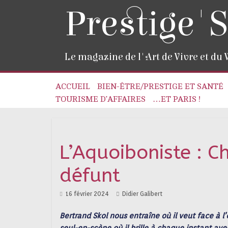
Prestige'S
Le magazine de l'Art de Vivre et du
ACCUEIL
BIEN-ÊTRE/PRESTIGE ET SANTÉ
TOURISME D’AFFAIRES
…ET PARIS !
L’Aquoiboniste : 
défunt
16 février 2024
Didier Galibert
Bertrand Skol nous entraîne où il veut face à 