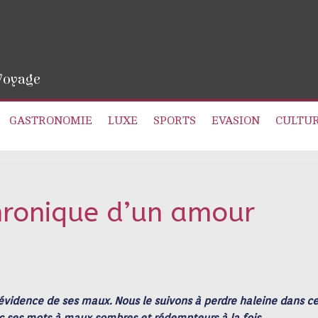
 Voyage
GASTRONOMIE
LUXE
SPORTS
EVASION
CULTU
Chronique d’un amour
l’évidence de ses maux. Nous le suivons à perdre haleine dans c