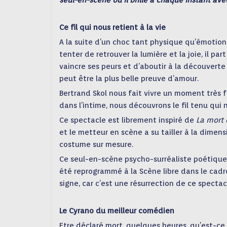
seul-en-scène où il brille à chaque instant av
Ce fil qui nous retient à la vie
A la suite d’un choc tant physique qu’émotionn
tenter de retrouver la lumière et la joie, il pa
vaincre ses peurs et d’aboutir à la découverte
peut être la plus belle preuve d’amour.
Bertrand Skol nous fait vivre un moment très f
dans l’intime, nous découvrons le fil tenu qui 
Ce spectacle est librement inspiré de
La mort d
et le metteur en scène a su tailler à la dimen
costume sur mesure.
Ce seul-en-scène psycho-surréaliste poétique
été reprogrammé à la Scène libre dans le cadr
signe, car c’est une résurrection de ce specta
Le Cyrano du meilleur comédien
Etre déclaré mort, quelques heures, qu’est-ce