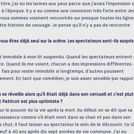
titre, j’ai eu les larmes aux yeux parce que j’avais l’impression q
t à l’époque. Il y a eu comme une connexion très forte entre Je
nous sommes vraiment rencontrés sur presque toutes les ligne
te histoire de veuvage. Je pense qu’il n’y a pas de rencontre
 êtes déjà seul sur la scène. Les spectateurs sont-ils surpris
 immobile à mon lit suspendu. Quand les spectateurs entrent
uite. Quand ils me voient, chacun a des impressions différentes. 
fais pour rester immobile si longtemps, d’autres poussent
ent. En tant que comédien, je suis assez sensible par rappor
 se réveille alors qu’il était déjà dans son cercueil et c’est plu
 Patricot est plus optimiste ?
 sur le pouvoir de la vie après la mort. Au début on se dit que sa
 renaissance comme s’il était mort dans sa chair et pas dans son
s chut, il faut laisser au spectateur le soin de le découvrir. Ce r
veuf à 40 ans après dix sept années de vie commune. J’ai eu