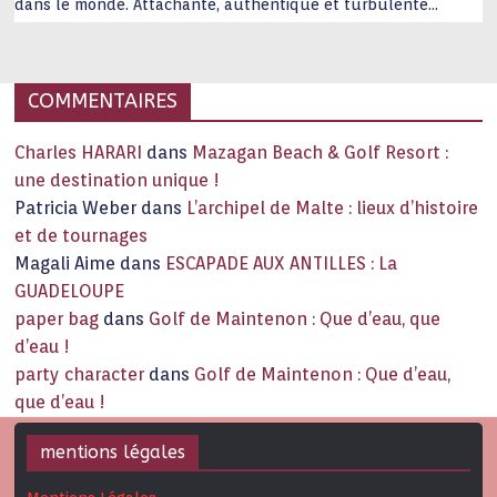
dans le monde. Attachante, authentique et turbulente
capitale historique Son look, sa culture, ses monuments, sa
joie de vivre étonnent. Exit … monotonie et
…
COMMENTAIRES
Charles HARARI
dans
Mazagan Beach & Golf Resort :
une destination unique !
Patricia Weber
dans
L’archipel de Malte : lieux d’histoire
et de tournages
Magali Aime
dans
ESCAPADE AUX ANTILLES : La
GUADELOUPE
paper bag
dans
Golf de Maintenon : Que d’eau, que
d’eau !
party character
dans
Golf de Maintenon : Que d’eau,
que d’eau !
mentions légales