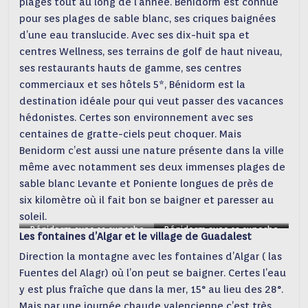
plages tout au long de l’année. Benidorm est connue
pour ses plages de sable blanc, ses criques baignées
d’une eau translucide. Avec ses dix-huit spa et
centres Wellness, ses terrains de golf de haut niveau,
ses restaurants hauts de gamme, ses centres
commerciaux et ses hôtels 5*, Bénidorm est la
destination idéale pour qui veut passer des vacances
hédonistes. Certes son environnement avec ses
centaines de gratte-ciels peut choquer. Mais
Benidorm c’est aussi une nature présente dans la ville
même avec notamment ses deux immenses plages de
sable blanc Levante et Poniente longues de près de
six kilomètre où il fait bon se baigner et paresser au
soleil.
Bénidorm avec sa superbe
Bénidorm avec sa superbe
Bénidorm avec sa superbe
Les fontaines d’Algar et le village de Guadalest
plage et ses gratte-ciels
plage et ses gratte-ciels
plage et ses gratte-ciels
Direction la montagne avec les fontaines d’Algar ( las
Fuentes del Alagr) où l’on peut se baigner. Certes l’eau
y est plus fraîche que dans la mer, 15° au lieu des 28°.
Mais par une journée chaude valencienne c’est très