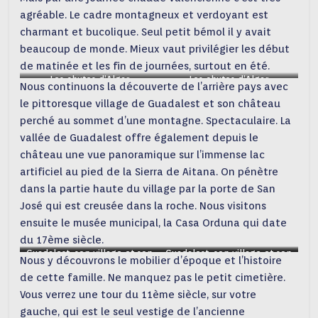
agréable. Le cadre montagneux et verdoyant est
charmant et bucolique. Seul petit bémol il y avait
beaucoup de monde. Mieux vaut privilégier les début
de matinée et les fin de journées, surtout en été.
Les chutes d’Algar
Les chutes d’Algar
Nous continuons la découverte de l’arrière pays avec
le pittoresque village de Guadalest et son château
perché au sommet d’une montagne. Spectaculaire. La
vallée de Guadalest offre également depuis le
château une vue panoramique sur l’immense lac
artificiel au pied de la Sierra de Aitana. On pénètre
dans la partie haute du village par la porte de San
José qui est creusée dans la roche. Nous visitons
ensuite le musée municipal, la Casa Orduna qui date
du 17ème siècle.
Guadalest, son village et son
Guadalest, son village et son
Guadalest, son village et son
Guadalest, son village et son
Nous y découvrons le mobilier d’époque et l’histoire
château
château
château
château
de cette famille. Ne manquez pas le petit cimetière.
Vous verrez une tour du 11ème siècle, sur votre
gauche, qui est le seul vestige de l’ancienne