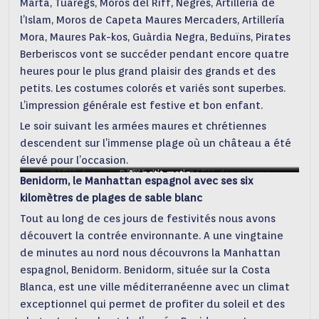
Marta, Tuaregs, Moros del Riff, Negres, Artillería de
l’Islam, Moros de Capeta Maures Mercaders, Artillería
Mora, Maures Pak-kos, Guàrdia Negra, Beduïns, Pirates
Berberiscos vont se succéder pendant encore quatre
heures pour le plus grand plaisir des grands et des
petits. Les costumes colorés et variés sont superbes.
L’impression générale est festive et bon enfant.
Le soir suivant les armées maures et chrétiennes
descendent sur l’immense plage où un château a été
élevé pour l’occasion.
Défilé des maures
Défilé des maures
Au petit matin
Défilé des maures
Benidorm, le Manhattan espagnol avec ses six
kilomètres de plages de sable blanc
Tout au long de ces jours de festivités nous avons
découvert la contrée environnante. A une vingtaine
de minutes au nord nous découvrons la Manhattan
espagnol, Benidorm. Benidorm, située sur la Costa
Blanca, est une ville méditerranéenne avec un climat
exceptionnel qui permet de profiter du soleil et des