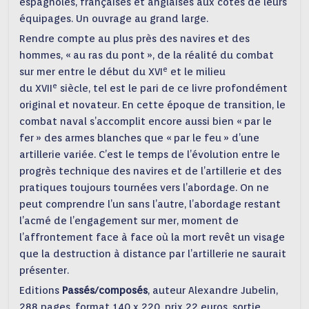
espagnoles, françaises et anglaises aux côtés de leurs
équipages. Un ouvrage au grand large.
Rendre compte au plus près des navires et des
hommes, « au ras du pont », de la réalité du combat
e
sur mer entre le début du XVI
et le milieu
e
du XVII
siècle, tel est le pari de ce livre profondément
original et novateur. En cette époque de transition, le
combat naval s’accomplit encore aussi bien « par le
fer » des armes blanches que « par le feu » d’une
artillerie variée. C’est le temps de l’évolution entre le
progrès technique des navires et de l’artillerie et des
pratiques toujours tournées vers l’abordage. On ne
peut comprendre l’un sans l’autre, l’abordage restant
l’acmé de l’engagement sur mer, moment de
l’affrontement face à face où la mort revêt un visage
que la destruction à distance par l’artillerie ne saurait
présenter.
Editions
Passés/composés
, auteur Alexandre Jubelin,
288 pages, format 140 x 220, prix 22 euros, sortie