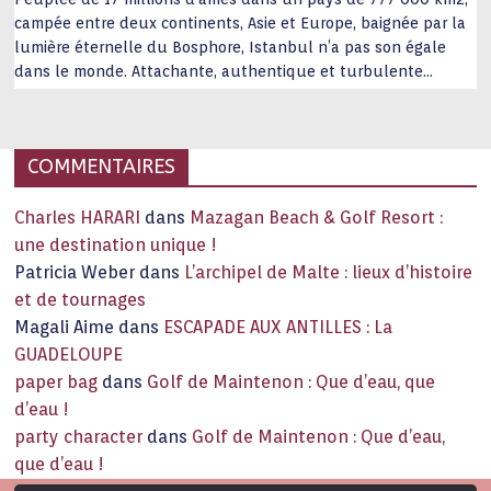
campée entre deux continents, Asie et Europe, baignée par la
lumière éternelle du Bosphore, Istanbul n’a pas son égale
dans le monde. Attachante, authentique et turbulente
capitale historique Son look, sa culture, ses monuments, sa
joie de vivre étonnent. Exit … monotonie et
…
COMMENTAIRES
Charles HARARI
dans
Mazagan Beach & Golf Resort :
une destination unique !
Patricia Weber
dans
L’archipel de Malte : lieux d’histoire
et de tournages
Magali Aime
dans
ESCAPADE AUX ANTILLES : La
GUADELOUPE
paper bag
dans
Golf de Maintenon : Que d’eau, que
d’eau !
party character
dans
Golf de Maintenon : Que d’eau,
que d’eau !