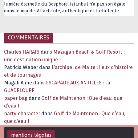
lumière éternelle du Bosphore, Istanbul n’a pas son égale
dans le monde. Attachante, authentique et turbulente
capitale historique Son look, sa culture, ses monuments, sa
joie de vivre étonnent. Exit … monotonie et
…
COMMENTAIRES
Charles HARARI
dans
Mazagan Beach & Golf Resort :
une destination unique !
Patricia Weber
dans
L’archipel de Malte : lieux d’histoire
et de tournages
Magali Aime
dans
ESCAPADE AUX ANTILLES : La
GUADELOUPE
paper bag
dans
Golf de Maintenon : Que d’eau, que
d’eau !
party character
dans
Golf de Maintenon : Que d’eau,
que d’eau !
mentions légales