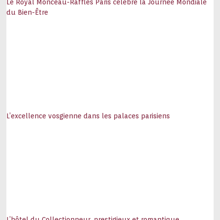
Le Royal Monceau-Raffles Paris célèbre la Journée Mondiale
du Bien-Être
L’excellence vosgienne dans les palaces parisiens
L’hôtel du Collectionneur, prestigieux et romantique