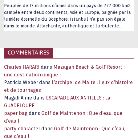
Peuplée de 17 millions d’âmes dans un pays de 777 000 km2,
campée entre deux continents, Asie et Europe, baignée par la
lumière éternelle du Bosphore, Istanbul n’a pas son égale
dans le monde. Attachante, authentique et turbulente
capitale historique Son look, sa culture, ses monuments, sa
joie de vivre étonnent. Exit … monotonie et
…
COMMENTAIRES
Charles HARARI
dans
Mazagan Beach & Golf Resort :
une destination unique !
Patricia Weber
dans
L’archipel de Malte : lieux d’histoire
et de tournages
Magali Aime
dans
ESCAPADE AUX ANTILLES : La
GUADELOUPE
paper bag
dans
Golf de Maintenon : Que d’eau, que
d’eau !
party character
dans
Golf de Maintenon : Que d’eau,
que d’eau !