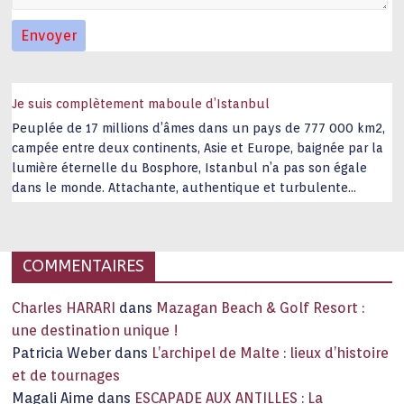
Je suis complètement maboule d’Istanbul
Peuplée de 17 millions d’âmes dans un pays de 777 000 km2,
campée entre deux continents, Asie et Europe, baignée par la
lumière éternelle du Bosphore, Istanbul n’a pas son égale
dans le monde. Attachante, authentique et turbulente
capitale historique Son look, sa culture, ses monuments, sa
joie de vivre étonnent. Exit … monotonie et
…
COMMENTAIRES
Charles HARARI
dans
Mazagan Beach & Golf Resort :
une destination unique !
Patricia Weber
dans
L’archipel de Malte : lieux d’histoire
et de tournages
Magali Aime
dans
ESCAPADE AUX ANTILLES : La