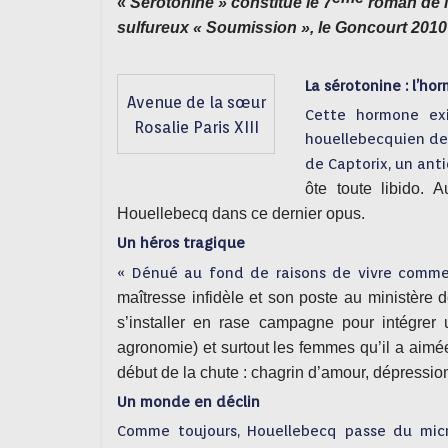
«
Sérotonine » constitue le 7
roman de l’
sulfureux « Soumission », le Goncourt 2010 
La sérotonine : l’h
Avenue de la sœur
Cette hormone exi
Rosalie Paris XIII
houellebecquien de 
de Captorix, un ant
ôte toute libido. 
Houellebecq dans ce dernier opus.
Un héros tragique
« Dénué au fond de raisons de vivre comme
maîtresse infidèle et son poste au ministère de
s’installer en rase campagne pour intégrer 
agronomie) et surtout les femmes qu’il a aimée
début de la chute : chagrin d’amour, dépression
Un monde en déclin
Comme toujours, Houellebecq passe du micro 