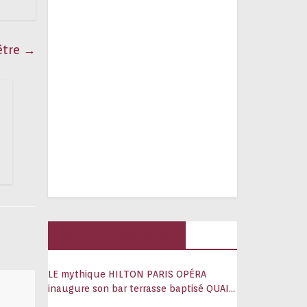
être
→
Hôtels, palaces
LE mythique HILTON PARIS OPÉRA
inaugure son bar terrasse baptisé QUAI
108