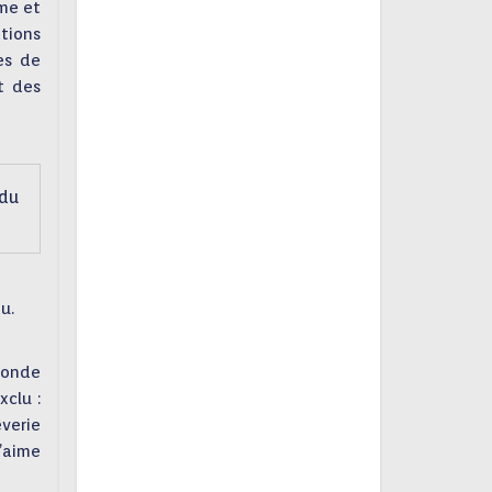
sme et
ations
es de
t des
 du
u.
fonde
xclu :
verie
’aime