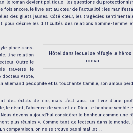
n, le roman devient politique : les questions du protectionni
fois encore, le livre est au cœur de l’actualité : les manifest
lles des gilets jaunes. Côté cœur, les tragédies sentimental
ent pour décrire les difficultés des relations homme-femme e
tyle pince-sans-
Hôtel dans lequel se réfugie le héros
ble. Une relation
roman
lecteur. Outre le
rie traverse le
e docteur Azote,
n allemand pédophile et la touchante Camille, son amour perd
nt des éclats de rire, mais c’est aussi un livre d’une pro
de, le néant, l’absence de sens et de Dieu. Le bonheur semble e
. Nous devons aujourd’hui considérer le bonheur comme une rê
ment plus réunies ». Comme tant de lecteurs dans le monde, j
En comparaison, on ne se trouve pas si mal loti…