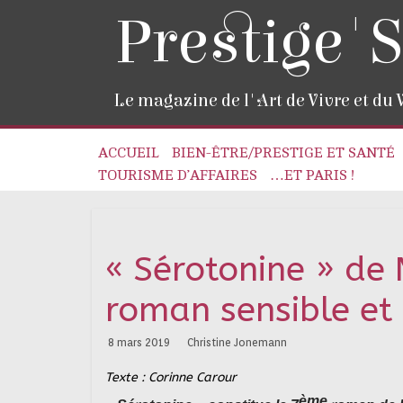
Prestige'S
Le magazine de l'Art de Vivre et du
ACCUEIL
BIEN-ÊTRE/PRESTIGE ET SANTÉ
TOURISME D’AFFAIRES
…ET PARIS !
« Sérotonine » de 
roman sensible et 
8 mars 2019
Christine Jonemann
Texte : Corinne Carour
ème