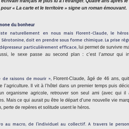
écrivain français le plus lu à l’étranger. Quatre ans après le
pour « La carte et le territoire » signe un roman émouvant
.
ormone du bonheur
ste naturellement en nous mais Florent-Claude, le héros
Sérotonine, doit en prendre sous forme chimique. La prise rég
idépresseur particulièrement efficace,
lui permet de survivre ma
Aussi, le sexe passe au second plan : c’est l’amour qui in
 de raisons de mourir »,
Florent-Claude, âgé de 46 ans, quit
 l’agriculture. Il vit à l’hôtel dans un premier temps puis déc
un organisme agricole, retrouver son seul ami (avec qui il a
s. Mais ce qui aurait pu être le départ d’une nouvelle vie mar
, perte de repères et solitude usent le héros.
au macro, de l’individuel au collectif. A travers le perso