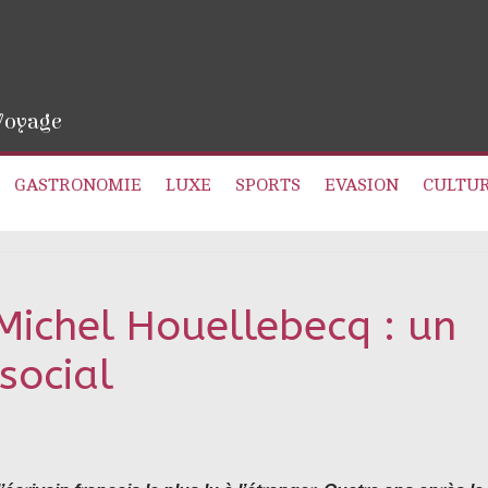
 Voyage
GASTRONOMIE
LUXE
SPORTS
EVASION
CULTU
Michel Houellebecq : un
social