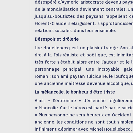
désespéré d’Aymeric, aristocrate devenu paysa
de la mondialisation deviennent centrales. Une 
jusqu’au-boutistes des paysans rappellent ce
Florent-Claude s’élargissent, s’approfondiss
relations sociales, dans leur ensemble.
Désespoir et drôlerie
Lire Houellebecq est un plaisir étrange. Son s
rire, à la fois réaliste et poétique, est inimita
très forte s’établit alors entre l’auteur et le 
personnage principal, une incroyable gale
roman : son ami paysan suicidaire, le loufoqu
une ancienne maîtresse devenue alcoolique, u
La mélancolie, le bonheur d’être triste
Ainsi, « Sérotonine » déclenche régulièreme
mélancolie. Car le héros est hanté par le suici
« Plus personne ne sera heureux en Occident
ancienne, les conditions ne sont tout simple
infiniment déprimer avec Michel Houellebecq. 