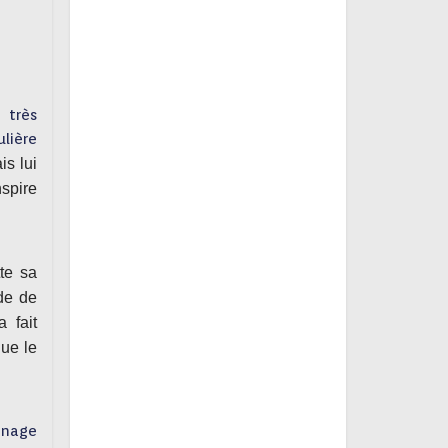
 très
ulière
is lui
spire
te sa
ide de
 fait
que le
nnage