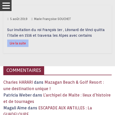
5 août 2019
Marie Françoise SOUCHET
Sur invitation du roi François 1er , Léonard de Vinci quitta
l’Italie en 1516 et traversa les Alpes avec certains
Lire la suite
COMMENTAIRES
Charles HARARI
dans
Mazagan Beach & Golf Resort :
une destination unique !
Patricia Weber
dans
L’archipel de Malte : lieux d’histoire
et de tournages
Magali Aime
dans
ESCAPADE AUX ANTILLES : La
GUADELOUPE