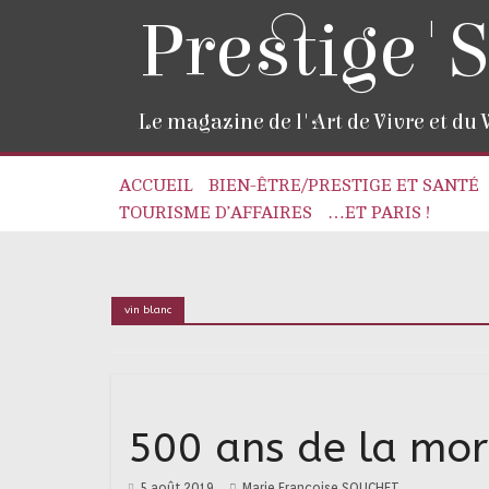
Prestige'S
Le magazine de l'Art de Vivre et du
ACCUEIL
BIEN-ÊTRE/PRESTIGE ET SANTÉ
TOURISME D’AFFAIRES
…ET PARIS !
vin blanc
500 ans de la mor
5 août 2019
Marie Françoise SOUCHET