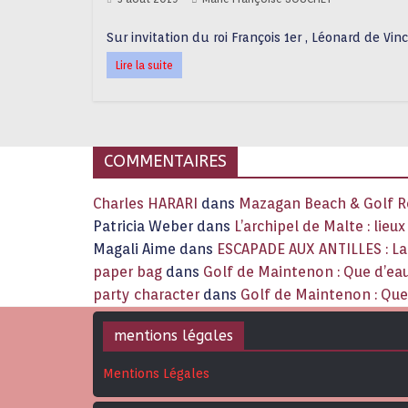
Sur invitation du roi François 1er , Léonard de Vinc
Lire la suite
COMMENTAIRES
Charles HARARI
dans
Mazagan Beach & Golf Re
Patricia Weber
dans
L’archipel de Malte : lieu
Magali Aime
dans
ESCAPADE AUX ANTILLES : 
paper bag
dans
Golf de Maintenon : Que d’eau
party character
dans
Golf de Maintenon : Que 
mentions légales
Mentions Légales