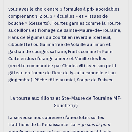
Vous avez le choix entre 3 formules à prix abordables
comprenant 1, 2 ou 3 « écuelles » et « issues de
bouche » (desserts). Tourtes garnies comme la Tourte
aux Rillons et fromage de Sainte-Maure-de-Touraine,
Flans de légumes du Courtil en reverdie (cerfeuil,
ciboulette) ou Galimafree de Volaille au limon et
gastiau de courges safrané, Fruits comme la Poire
Cuite en Jus d’orange amère et Vanille des Îles
(recette commandée par Charles VII) avec son petit
gâteau en forme de fleur de lys à la cannelle et au
gingembre), Pêche rôtie au miel, Soupe de Fraises.
La tourte aux rillons et Ste-Maure de Touraine MF-
Souchet(c)
La serveuse nous abreuve d’anecdotes sur les
traditions de la Renaissance, car «
je suis là pour
remplir
vos panses et vos pensées
» nous dit-elle.