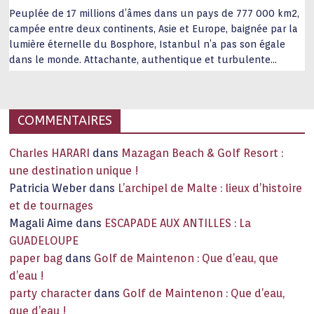
Peuplée de 17 millions d’âmes dans un pays de 777 000 km2,
campée entre deux continents, Asie et Europe, baignée par la
lumière éternelle du Bosphore, Istanbul n’a pas son égale
dans le monde. Attachante, authentique et turbulente
capitale historique Son look, sa culture, ses monuments, sa
joie de vivre étonnent. Exit … monotonie et
…
COMMENTAIRES
Charles HARARI
dans
Mazagan Beach & Golf Resort :
une destination unique !
Patricia Weber
dans
L’archipel de Malte : lieux d’histoire
et de tournages
Magali Aime
dans
ESCAPADE AUX ANTILLES : La
GUADELOUPE
paper bag
dans
Golf de Maintenon : Que d’eau, que
d’eau !
party character
dans
Golf de Maintenon : Que d’eau,
que d’eau !